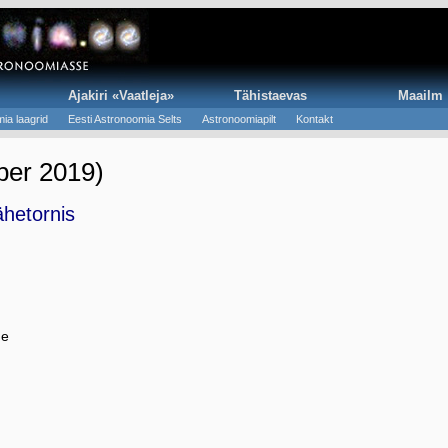
Ajakiri «Vaatleja»
Tähistaevas
Maailm
ia laagrid
Eesti Astronoomia Selts
Astronoomiapilt
Kontakt
ber 2019)
hetornis
me