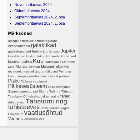
Novembritaevas 2024
Oktoobritaevas 2024
Septembritaevas 2024, 2. osa
Septembritaevas 2024, 1. osa
Märksõnad
ajalugu
asteroidid
astrofotograafia
galaktikad
eksoplaneedid
Jupiter
galaktikaparved
Hubble
joonistused
kaksiktähed
kokkutulekud
komeedid
koolitused
Kuu
kosmonautika
kuuvarjutus
Linnutee
Marss
Messier' objektid
Maa
Merkuur
meteoorid
mustad augud
näitused
Pernova
Loodusmaja
planetaarium
podcast
pulsarid
Päike
Päikese vaatlused
Päikesesüsteem
päikesevarjutus
Saturn
supernoovad
Sänna
Tallinna Tähetorn
tähed
Teadlaste Öö
teleskoobid
tumeaine
Tähetorni ring
täheparved
tähistaevas
tähtkujud
udukogud
vaatlusõhtud
Universum
Veenus
virmalised
VLT