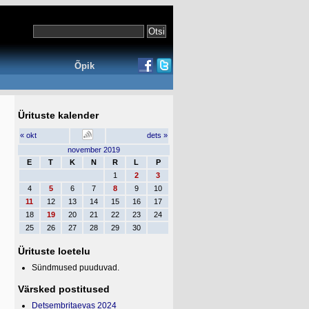
Õpik
Ürituste kalender
« okt
dets »
november 2019
E
T
K
N
R
L
P
1
2
3
4
5
6
7
8
9
10
11
12
13
14
15
16
17
18
19
20
21
22
23
24
25
26
27
28
29
30
Ürituste loetelu
Sündmused puuduvad.
Värsked postitused
Detsembritaevas 2024