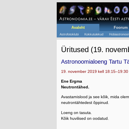
Avaleht
Foorum
Astrofotoklubi
Kokkutulekud
Hobiastronoom
Üritused (19. novem
Astronoomialoeng Tartu Tä
19. november 2019 kell 18:15–19:30
Ene Ergma
Neutrontähed.
Avastamislood ja see kõik, mida ole
neutrontähtedest õppinud.
Loeng on tasuta.
Kõik huvilised on oodatud.