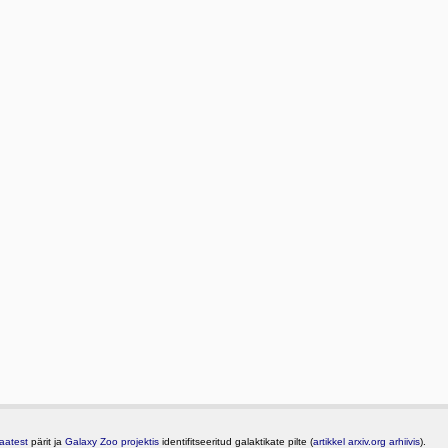
aatest
pärit ja
Galaxy Zoo projektis
identifitseeritud galaktikate pilte (
artikkel arxiv.org arhiivis
).