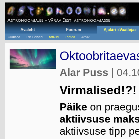
Avaleht
Foorum
Ajakiri «Vaatleja»
Uudised
Piltuudised
Artiklid
Teated
Arhiiv
Oktoobritaeva
Alar Puss
| 04.1
Virmalised!?!
Päike
on praegus
aktiivsuse mak
aktiivsuse tipp 