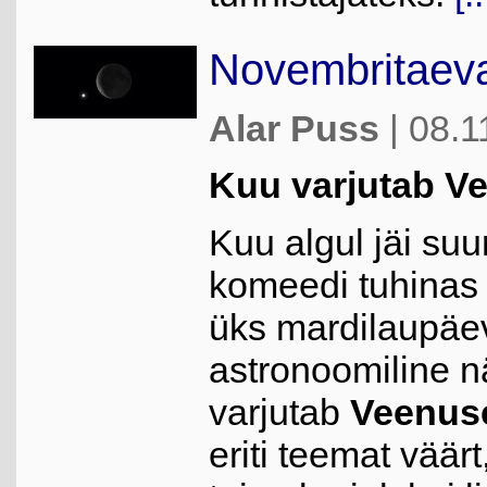
Novembritaeva
Alar Puss
| 08.1
Kuu varjutab V
Kuu algul jäi suu
komeedi tuhinas 
üks mardilaupäe
astronoomiline n
varjutab
Veenus
eriti teemat väär