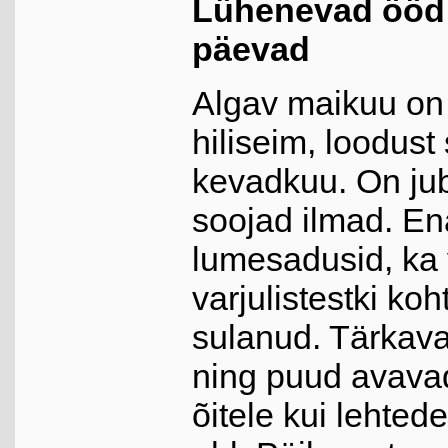
Lühenevad ööd 
päevad
Algav maikuu on
hiliseim, loodust
kevadkuu. On jub
soojad ilmad. Ena
lumesadusid, ka
varjulistestki ko
sulanud. Tärkavad
ning puud avava
õitele kui lehted