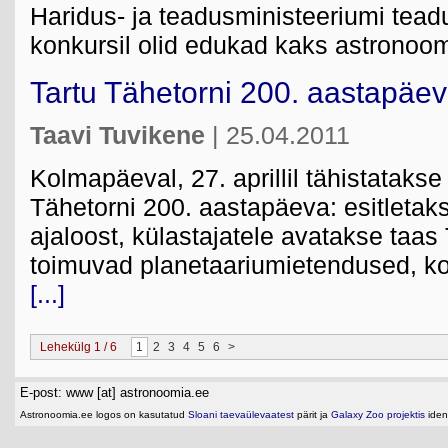
Haridus- ja teadusministeeriumi tead
konkursil olid edukad kaks astronoomi
Tartu Tähetorni 200. aastapäev
Taavi Tuvikene
| 25.04.2011
Kolmapäeval, 27. aprillil tähistatakse
Tähetorni 200. aastapäeva: esitletak
ajaloost, külastajatele avatakse taa
toimuvad planetaariumietendused, kon
[...]
Lehekülg 1 / 6
1
2
3
4
5
6
>
E-post: www [at] astronoomia.ee
Astronoomia.ee logos on kasutatud
Sloani taevaülevaatest
pärit ja
Galaxy Zoo projektis
ident