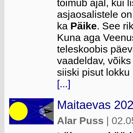
toimub ajal, kui l
asjaosalistele on
ka
Päike
. See ri
Kuna aga Veenus
teleskoobis päeva
vaadeldav, võiks
siiski pisut lokku
[...]
Maitaevas 202
Alar Puss
| 02.0