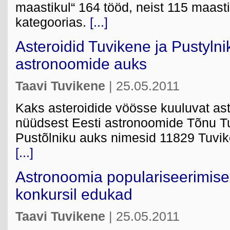
maastikul“ 164 tööd, neist 115 maasti
kategoorias.
[...]
Asteroidid Tuvikene ja Pustylni
astronoomide auks
Taavi Tuvikene
| 25.05.2011
Kaks asteroidide vöösse kuuluvat as
nüüdsest Eesti astronoomide Tõnu Tu
Pustõlniku auks nimesid 11829 Tuvik
[...]
Astronoomia populariseerimise 
konkursil edukad
Taavi Tuvikene
| 25.05.2011