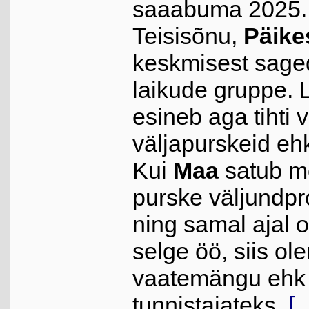
saaabuma 2025. 
Teisisõnu,
Päike
keskmisest sag
laikude gruppe. 
esineb aga tihti 
väljapurskeid e
Kui
Maa
satub m
purske väljundpr
ning samal ajal 
selge öö, siis o
vaatemängu eh
tunnistajateks.
[..