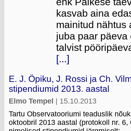
ehk Päikese tae
kasvab aina edas
mainitud nähtus a
juba paar päeva 
talvist pööripäev
[...]
E. J. Öpiku, J. Rossi ja Ch. Vi
stipendiumid 2013. aastal
Elmo Tempel
| 15.10.2013
Tartu Observatooriumi teaduslik nõu
oktoobril 2013 aastal (protokoll nr. 6
nimelised stipendiumid järgmiselt: