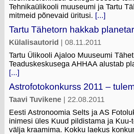
Tehnikaülikooli muuseumi ja Tartu T
mitmeid põnevaid üritusi.
[...]
Tartu Tähetorn hakkab planetar
Külalisautorid
| 08.11.2011
Tartu Ülikooli Ajaloo Muuseumi Tähe
Teaduskeskusega AHHAA alustab plane
[...]
Astrofotokonkurss 2011 – tule
Taavi Tuvikene
| 22.08.2011
Eesti Astronoomia Selts ja AS Fotolu
inimesi üles Kuud pildistama ja Kuu-te
välja kraamima. Kokku laekus konkurs