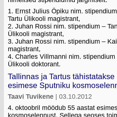
1. Ernst Julius Öpiku nim. stipendiu
Tartu Ülikooli magistrant,
2. Juhan Rossi nim. stipendium – Tan
Ülikooli magistrant,
3. Juhan Rossi nim. stipendium – Kair
magistrant,
4. Charles Villmanni nim. stipendium 
Ülikooli doktorant.
Tallinnas ja Tartus tähistatak
esimese Sputniku kosmoselen
Taavi Tuvikene
| 03.10.2012
4. oktoobril möödub 55 aastat esime
kosmoselennust. Sellega seoses toim