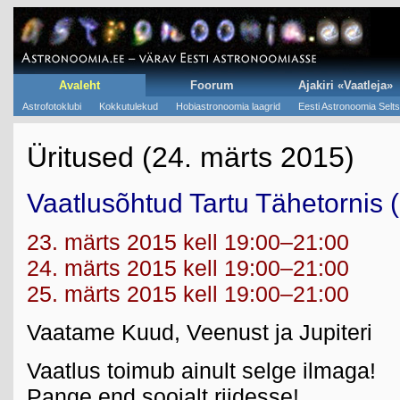
Avaleht
Foorum
Ajakiri «Vaatleja»
Astrofotoklubi
Kokkutulekud
Hobiastronoomia laagrid
Eesti Astronoomia Selts
Üritused (24. märts 2015)
Vaatlusõhtud Tartu Tähetornis 
23. märts 2015 kell 19:00–21:00
24. märts 2015 kell 19:00–21:00
25. märts 2015 kell 19:00–21:00
Vaatame Kuud, Veenust ja Jupiteri
Vaatlus toimub ainult selge ilmaga!
Pange end soojalt riidesse!