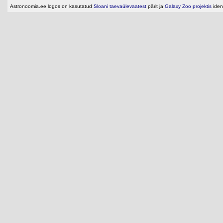
Astronoomia.ee logos on kasutatud
Sloani taevaülevaatest
pärit ja
Galaxy Zoo projektis
ident