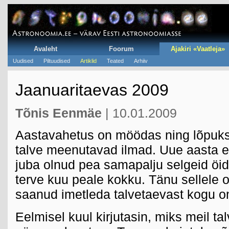
Avaleht
Foorum
Ajakiri «Vaatleja»
Uudised
Piltuudised
Artiklid
Teated
Arhiiv
Jaanuaritaevas 2009
Tõnis Eenmäe
| 10.01.2009
Aastavahetus on möödas ning lõpuk
talve meenutavad ilmad. Uue aasta 
juba olnud pea samapalju selgeid öid,
terve kuu peale kokku. Tänu sellele 
saanud imetleda talvetaevast kogu o
Eelmisel kuul kirjutasin, miks meil tal