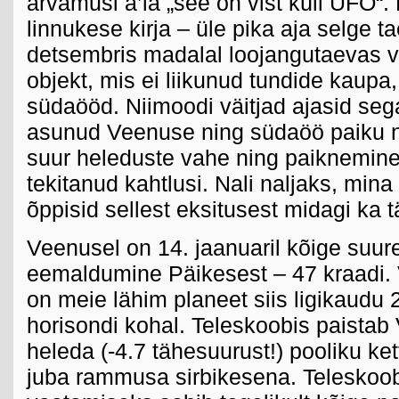
arvamusi a’la „see on vist küll UFO“
linnukese kirja – üle pika aja selge ta
detsembris madalal loojangutaevas v
objekt, mis ei liikunud tundide kaupa,
südaööd. Niimoodi väitjad ajasid se
asunud Veenuse ning südaöö paiku nä
suur heleduste vahe ning paiknemine
tekitanud kahtlusi. Nali naljaks, mina
õppisid sellest eksitusest midagi ka 
Veenusel on 14. jaanuaril kõige suu
eemaldumine Päikesest – 47 kraadi. 
on meie lähim planeet siis ligikaudu
horisondi kohal. Teleskoobis paistab
heleda (-4.7 tähesuurust!) pooliku ke
juba rammusa sirbikesena. Teleskoo