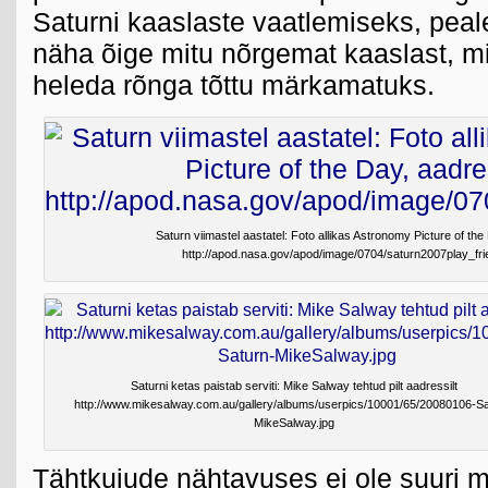
Saturni kaaslaste vaatlemiseks, peal
näha õige mitu nõrgemat kaaslast, mi
heleda rõnga tõttu märkamatuks.
Saturn viimastel aastatel: Foto allikas Astronomy Picture of the
http://apod.nasa.gov/apod/image/0704/saturn2007play_fr
Saturni ketas paistab serviti: Mike Salway tehtud pilt aadressilt
http://www.mikesalway.com.au/gallery/albums/userpics/10001/65/20080106-Sa
MikeSalway.jpg
Tähtkujude nähtavuses ei ole suuri 