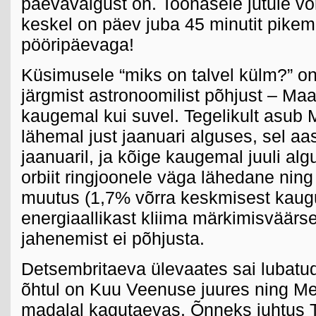
päevavalgust on. Toonasele jutule võ
keskel on päev juba 45 minutit pikem,
pööripäevaga!
Küsimusele “miks on talvel külm?” o
järgmist astronoomilist põhjust – Ma
kaugemal kui suvel. Tegelikult asub
lähemal just jaanuari alguses, sel aa
jaanuaril, ja kõige kaugemal juuli a
orbiit ringjoonele väga lähedane nin
muutus (1,7% võrra keskmisest kaug
energiaallikast kliima märkimisväärs
jahenemist ei põhjusta.
Detsembritaeva ülevaates sai lubatud
õhtul on Kuu Veenuse juures ning Me
madalal kagutaevas. Õnneks juhtus 