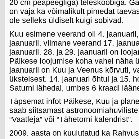
20 cm peapeegliga) teleskoobiga. Ga
on vaja ka võimalikult pimedat taevas
ole selleks üldiselt kuigi sobivad.
Kuu esimene veerand oli 4. jaanuaril,
jaanuaril, viimane veerand 17. jaanua
jaanuaril. 28. ja 29. jaanuaril on lo
Päikese loojumise koha vahel näha üpr
jaanuaril on Kuu ja Veenus kõrvuti, v
üksteisest. 14. jaanuari õhtul ja 15.
Saturni lähedal, umbes 6 kraadi lään
Täpsemat infot Päikese, Kuu ja plan
saab siitsamast astronoomiahuviliste 
“Vaatleja” või “Tähetorni kalendrist”.
2009. aasta on kuulutatud ka Rahvu