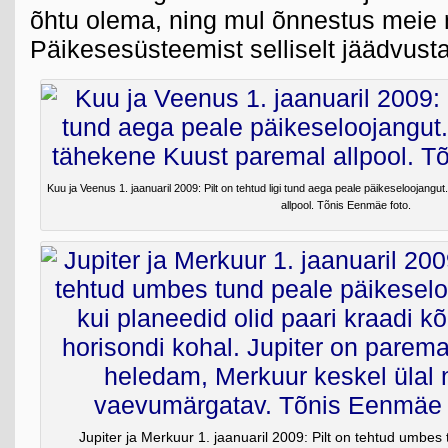
õhtu olema, ning mul õnnestus meie 
Päikesesüsteemist selliselt jäädvust
Kuu ja Veenus 1. jaanuaril 2009: Pilt on tehtud ligi tund aega peale päikeseloojang
allpool. Tõnis Eenmäe foto.
Jupiter ja Merkuur 1. jaanuaril 2009: Pilt on tehtud umbes