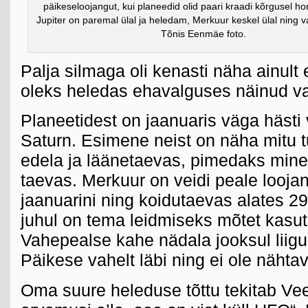
päikeseloojangut, kui planeedid olid paari kraadi kõrgusel ho
Jupiter on paremal ülal ja heledam, Merkuur keskel ülal ning
Tõnis Eenmäe foto.
Palja silmaga oli kenasti näha ainult 
oleks heledas ehavalguses näinud va
Planeetidest on jaanuaris väga häst
Saturn. Esimene neist on näha mitu t
edela ja läänetaevas, pimedaks minek
taevas. Merkuur on veidi peale loojan
jaanuarini ning koidutaevas alates 29
juhul on tema leidmiseks mõtet kasuta
Vahepealse kahe nädala jooksul liig
Päikese vahelt läbi ning ei ole nähtav
Oma suure heleduse tõttu tekitab Ve