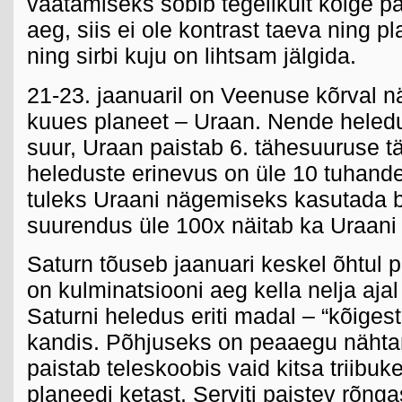
vaatamiseks sobib tegelikult kõige pa
aeg, siis ei ole kontrast taeva ning pl
ning sirbi kuju on lihtsam jälgida.
21-23. jaanuaril on Veenuse kõrval 
kuues planeet – Uraan. Nende heledu
suur, Uraan paistab 6. tähesuuruse 
heleduste erinevus on üle 10 tuhande
tuleks Uraani nägemiseks kasutada bi
suurendus üle 100x näitab ka Uraani 
Saturn tõuseb jaanuari keskel õhtul p
on kulminatsiooni aeg kella nelja ajal
Saturni heledus eriti madal – “kõiges
kandis. Põhjuseks on peaaegu nähta
paistab teleskoobis vaid kitsa triibu
planeedi ketast. Serviti paistev rõng