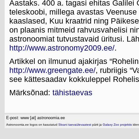
Aastaks. 400 a. tagasi ehitas Galilei
teleskoobi, millega avastas Veenuse f
kaaslased, Kuu kraatrid ning Päikese
on plaanis mitmeid rahvusvahelisi ni
astronoomiat tutvustavaid üritusi. Lä
http://www.astronomy2009.ee/
.
Artikkel on ilmunud ajakirjas “Roheli
http://www.greengate.ee/
, rubriigis “
see kättesaadav kokkuleppel Roheli
Märksõnad:
tähistaevas
E-post: www [at] astronoomia.ee
Astronoomia.ee logos on kasutatud
Sloani taevaülevaatest
pärit ja
Galaxy Zoo projektis
ident