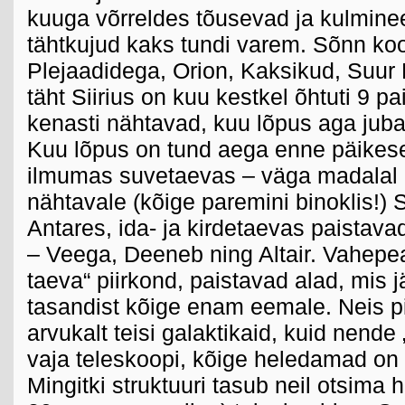
kuuga võrreldes tõusevad ja kulmine
tähtkujud kaks tundi varem. Sõnn ko
Plejaadidega, Orion, Kaksikud, Suur 
täht Siirius on kuu kestkel õhtuti 9 p
kenasti nähtavad, kuu lõpus aga jub
Kuu lõpus on tund aega enne päikes
ilmumas suvetaevas – väga madalal
nähtavale (kõige paremini binoklis!) 
Antares, ida- ja kirdetaevas paistav
– Veega, Deeneb ning Altair. Vahepea
taeva“ piirkond, paistavad alad, mis 
tasandist kõige enam eemale. Neis p
arvukalt teisi galaktikaid, kuid nend
vaja teleskoopi, kõige heledamad on 
Mingitki struktuuri tasub neil otsima 