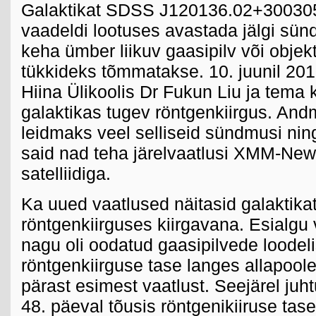
Galaktikat SDSS J120136.02+300305
vaadeldi lootuses avastada jälgi sün
keha ümber liikuv gaasipilv või objek
tükkideks tõmmatakse. 10. juunil 201
Hiina Ülikoolis Dr Fukun Liu ja tema 
galaktikas tugev röntgenkiirgus. And
leidmaks veel selliseid sündmusi nin
said nad teha järelvaatlusi XMM-New
satelliidiga.
Ka uued vaatlused näitasid galaktikat
röntgenkiirguses kiirgavana. Esialgu 
nagu oli oodatud gaasipilvede loodel
röntgenkiirguse tase langes allapoole
pärast esimest vaatlust. Seejärel juh
48. päeval tõusis röntgenikiiruse ta