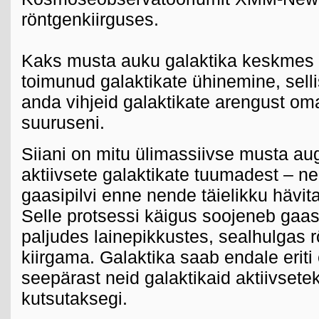
röntgenkiirguses.
Kaks musta auku galaktika keskmes o
toimunud galaktikate ühinemine, sell
anda vihjeid galaktikate arengust om
suuruseni.
Siiani on mitu ülimassiivse musta au
aktiivsete galaktikate tuumadest – n
gaasipilvi enne nende täielikku hävit
Selle protsessi käigus soojeneb gaas 
paljudes lainepikkustes, sealhulgas r
kiirgama. Galaktika saab endale erit
seepärast neid galaktikaid aktiivsete
kutsutaksegi.