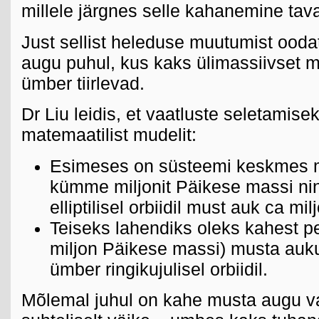
millele järgnes selle kahanemine tav
Just sellist heleduse muutumist ood
augu puhul, kus kaks ülimassiivset m
ümber tiirlevad.
Dr Liu leidis, et vaatluste seletamis
matemaatilist mudelit:
Esimeses on süsteemi keskmes 
kümme miljonit Päikese massi ning
elliptilisel orbiidil must auk ca m
Teiseks lahendiks oleks kahest p
miljon Päikese massi) musta auku,
ümber ringikujulisel orbiidil.
Mõlemal juhul on kahe musta augu v