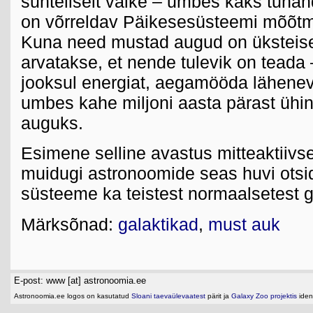
suhteliselt väike – umbes kaks tuhan
on võrreldav Päikesesüsteemi mõõt
Kuna need mustad augud on üksteise
arvatakse, et nende tulevik on teada
jooksul energiat, aegamööda läheneva
umbes kahe miljoni aasta pärast üh
auguks.
Esimene selline avastus mitteaktiivse
muidugi astronoomide seas huvi ots
süsteeme ka teistest normaalsetest g
Märksõnad:
galaktikad
,
must auk
E-post: www [at] astronoomia.ee
Astronoomia.ee logos on kasutatud
Sloani taevaülevaatest
pärit ja
Galaxy Zoo projektis
ident