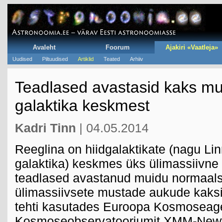
Avaleht
Foorum
Ajakiri «Vaatleja»
Uudised
Piltuudised
Artiklid
Teated
Arhiiv
Teadlased avastasid kaks mu
galaktika keskmest
Kadri Tinn
| 04.05.2014
Reeglina on hiidgalaktikate (nagu L
galaktika) keskmes üks ülimassiivne
teadlased avastanud muidu normaals
ülimassiivsete mustade aukude kaks
tehti kasutades Euroopa Kosmoseage
Kosmoseobservatooriumit XMM-Newto