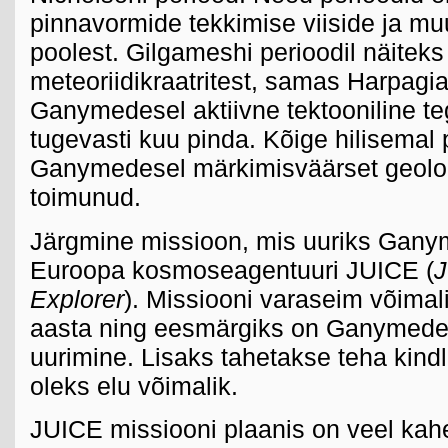
pinnavormide tekkimise viiside ja mu
poolest. Gilgameshi perioodil näiteks
meteoriidikraatritest, samas Harpagia
Ganymedesel aktiivne tektooniline t
tugevasti kuu pinda. Kõige hilisemal p
Ganymedesel märkimisväärset geoloo
toimunud.
Järgmine missioon, mis uuriks Gany
Euroopa kosmoseagentuuri JUICE (
J
Explorer
). Missiooni varaseim võimal
aasta ning eesmärgiks on Ganymedes
uurimine. Lisaks tahetakse teha kin
oleks elu võimalik.
JUICE missiooni plaanis on veel kahe 