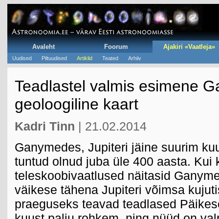
Avaleht
Foorum
Ajakiri «Vaatleja»
Uudised
Piltuudised
Artiklid
Teated
Arhiiv
Teadlastel valmis esimene 
geoloogiline kaart
Kadri Tinn
| 21.02.2014
Ganymedes, Jupiteri jäine suurim ku
tuntud olnud juba üle 400 aasta. Ku
teleskoobivaatlused näitasid Ganyme
väikese tähena Jupiteri võimsa kujutis
praeguseks teavad teadlased Päikes
kuust palju rohkem, ning nüüd on val