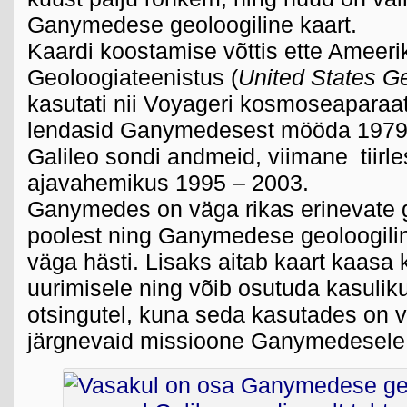
Ganymedese geoloogiline kaart.
Kaardi koostamise võttis ette Ameeri
Geoloogiateenistus (
United States G
kasutati nii Voyageri kosmoseaparaa
lendasid Ganymedesest mööda 1979. 
Galileo sondi andmeid, viimane tiirle
ajavahemikus 1995 – 2003.
Ganymedes on väga rikas erinevate g
poolest ning Ganymedese geoloogiline
väga hästi. Lisaks aitab kaart kaasa 
uurimisele ning võib osutuda kasulik
otsingutel, kuna seda kasutades on v
järgnevaid missioone Ganymedesele