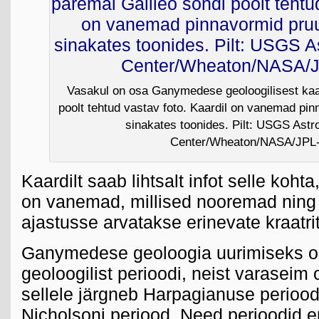
Vasakul on osa Ganymedese geoloogilisest kaar
poolt tehtud vastav foto. Kaardil on vanemad pi
sinakates toonides. Pilt: USGS Ast
Center/Wheaton/NASA/JPL-
Kaardilt saab lihtsalt infot selle koht
on vanemad, millised nooremad ning 
ajastusse arvatakse erinevate kraatri
Ganymedese geoloogia uurimiseks on 
geoloogilist perioodi, neist varaseim
sellele järgneb Harpagianuse periood
Nicholsoni periood. Need perioodid e