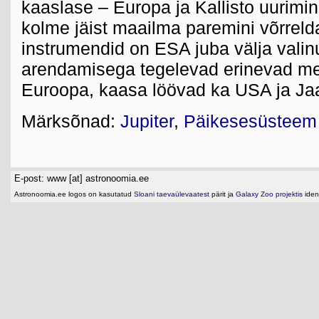
kaaslase – Europa ja Kallisto uurimi
kolme jäist maailma paremini võrreld
instrumendid on ESA juba välja valin
arendamisega tegelevad erinevad m
Euroopa, kaasa löövad ka USA ja Ja
Märksõnad:
Jupiter
,
Päikesesüsteem
E-post: www [at] astronoomia.ee
Astronoomia.ee logos on kasutatud
Sloani taevaülevaatest
pärit ja
Galaxy Zoo projektis
ident