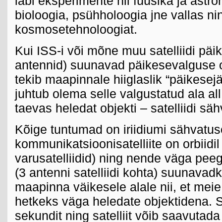
läbi eksperimente nii füüsika ja astr
bioloogia, psühholoogia jne vallas ni
kosmosetehnoloogiat.
Kui ISS-i või mõne muu satelliidi päi
antennid) suunavad päikesevalguse o
tekib maapinnale hiiglaslik “päikesejä
juhtub olema selle valgustatud ala al
taevas heledat objekti – satelliidi säh
Kõige tuntumad on iriidiumi sähvatuse
kommunikatsioonisatelliite on orbiidil
varusatelliidid) ning nende väga pee
(3 antenni satelliidi kohta) suunavad
maapinna väikesele alale nii, et meie
hetkeks väga heledate objektidena. 
sekundit ning satelliit võib saavutad