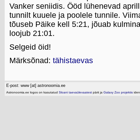
Vanker seniidis. Ööd lühenevad aprill
tunnilt kuuele ja poolele tunnile. Viim
tõuseb Päike kell 5:21, jõuab kulmina
loojub 21:01.
Selgeid öid!
Märksõnad:
tähistaevas
E-post: www [at] astronoomia.ee
Astronoomia.ee logos on kasutatud
Sloani taevaülevaatest
pärit ja
Galaxy Zoo projektis
ident