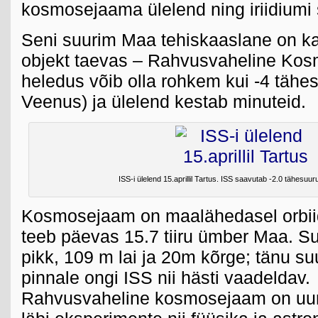
kosmosejaama ülelend ning iriidiumi
Seni suurim Maa tehiskaaslane on ka
objekt taevas – Rahvusvaheline Ko
heledus võib olla rohkem kui -4 tähe
Veenus) ja ülelend kestab minuteid.
ISS-i ülelend 15.aprillil Tartus. ISS saavutab -2.0 tähesuur
Kosmosejaam on maalähedasel orbiid
teeb päevas 15.7 tiiru ümber Maa. S
pikk, 109 m lai ja 20m kõrge; tänu s
pinnale ongi ISS nii hästi vaadeldav.
Rahvusvaheline kosmosejaam on uuri