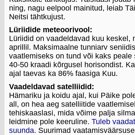
ning, nagu eelpool mainitud, leiab Tä
Neitsi tähtkujust.
Lüriidide meteoorivool:
Lüriidid on vaadeldavad kuu keskel
aprillil. Maksimaalne tunniarv seniid
vaatlemiseks on tund või kaks peale 
40-50 kraadi kõrgusel horisondist. 
ajal taevas ka 86% faasiga Kuu.
Vaadeldavad satelliidid:
Hämariku ja koidu ajal, kui Päike pol
all, on hea aeg satelliitide vaatlemis
tehiskaaslasi, mida võime palja silm
leidmine pole keeruline.
Tuleb vaadat
suunda.
Suurimad vaatamisväärsuse