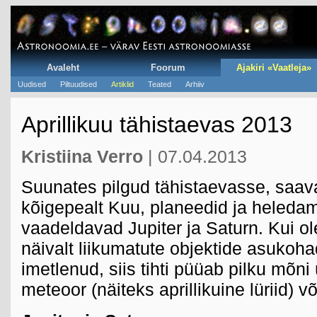
Avaleht
Foorum
Ajakiri «Vaatleja»
Uudised
Piltuudised
Artiklid
Teated
Arhiiv
Aprillikuu tähistaevas 2013
Kristiina Verro
| 07.04.2013
Suunates pilgud tähistaevasse, saav
kõigepealt Kuu, planeedid ja heledam
vaadeldavad Jupiter ja Saturn. Kui o
näivalt liikumatute objektide asukoh
imetlenud, siis tihti püüab pilku mõni
meteoor (näiteks aprillikuine lüriid) või