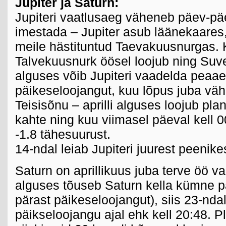
Jupiter ja Saturn:
Jupiteri vaatlusaeg väheneb päev-päev
imestada – Jupiter asub läänekaares,
meile hästituntud Taevakuusnurgas. 
Talvekuusnurk öösel loojub ning Su
alguses võib Jupiteri vaadelda peaae
päikeseloojangut, kuu lõpus juba väh
Teisisõnu – aprilli alguses loojub pla
kahte ning kuu viimasel päeval kell 0
-1.8 tähesuurust.
14-ndal leiab Jupiteri juurest peenike
Saturn on aprillikuus juba terve öö v
alguses tõuseb Saturn kella kümne pa
pärast päikeseloojangut), siis 23-nda
päikseloojangu ajal ehk kell 20:48. P