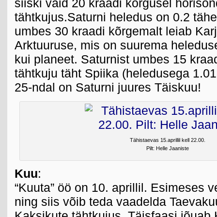
siiski vaid 20 kraadi kõrgusel horiso
tähtkujus.Saturni heledus on 0.2 täh
umbes 30 kraadi kõrgemalt leiab Karj
Arktuuruse, mis on suurema heleduse
kui planeet. Saturnist umbes 15 kraa
tähtkuju täht Spiika (heledusega 1.01
25-ndal on Saturni juures Täiskuu!
Tähistaevas 15.aprillil kell 22.00.
Pilt: Helle Jaaniste
Kuu
:
“Kuuta” öö on 10. aprillil. Esimeses 
ning siis võib teda vaadelda Taevaku
Kaksikute tähtkujus. Täisfaasi jõuab K