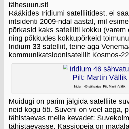
tähesuurust!
Rääkides Iridiumi satelliitidest, ei sa
intsidenti 2009-ndal aastal, mil esim
põrkasid kaks satelliiti kokku (vare
ning põkkudes kokkupõrkeid toimunud
Iridium 33 satelliit, teine aga Venema
kommunikatsioonisatelliit Kosmos-22
Iridium 46 sähvatus. Pilt: Martin Vällik
Muidugi on parim jälgida satelliite suv
neid kogu öö. Suveni on veel aega, 
tähistaevas meile kevadet: Suvekol
tähistaevasse, Kassiopeia on madala