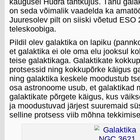
kaugusel Hüdra tähtkujus. Tänu galak
on seda võimalik vaadelda ka amatö
Juuresolev pilt on siiski võetud ESO 
teleskoobiga.
Pildil olev galaktika on lapiku (pannk
et galaktika ei ole oma elu jooksul 
teise galaktikaga. Galaktikate kokku
protsessid ning kokkupõrke käigus ga
ning galaktika keskele moodustub ts
osa astronoome usub, et galaktikad 
galaktikate põrgete käigus, kus väik
ja moodustuvad järjest suuremaid sü
selline protsess viib mõhna tekkimis