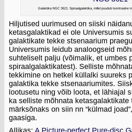
Galaktika NGC 3621. Spiraalgalaktika, millel puudub tsentraalne
Hiljutised uurimused on siiski näidan
ketasgalaktikad ei ole Universumis 
galaktikate tekke stsenaarium praeg
Universumis leidub analoogseid mõhn
suhteliselt palju (võimalik, et umbes 
spiraalgalaktikatest). Selliste mõhna
tekkimine on hetkel küllalki suureks
galaktika tekke stsenaariumites. Siiski
lootusetu ning võib loota, et lähiajal
ka selliste mõhnata ketasgalaktikate
märksõnaks on siin nn “külmad joad”,
gaasiga.
Allikas:
A Picture-perfect Pure-disc 