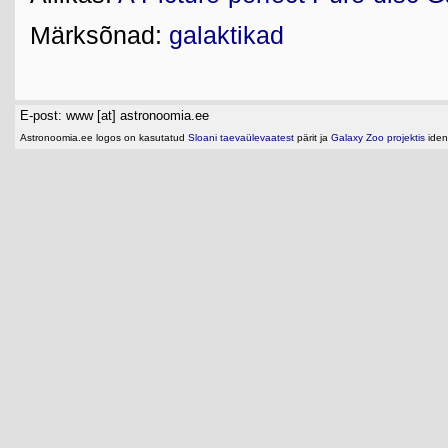
Märksõnad:
galaktikad
E-post: www [at] astronoomia.ee
Astronoomia.ee logos on kasutatud
Sloani taevaülevaatest
pärit ja
Galaxy Zoo projektis
ident