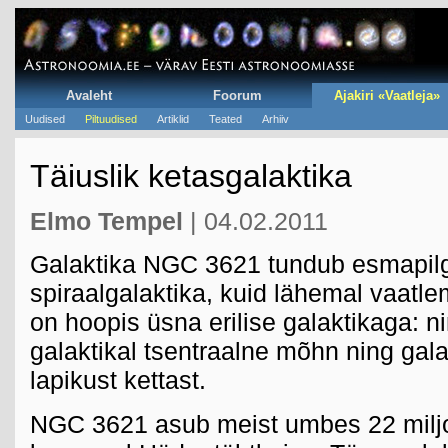
Avaleht
Foorum
Ajakiri «Vaatleja»
Uudised
Piltuudised
Artiklid
Teated
Arhiiv
Täiuslik ketasgalaktika
Elmo Tempel
| 04.02.2011
Galaktika NGC 3621 tundub esmapilg
spiraalgalaktika, kuid lähemal vaatle
on hoopis üsna erilise galaktikaga: n
galaktikal tsentraalne mõhn ning gala
lapikust kettast.
NGC 3621 asub meist umbes 22 miljo