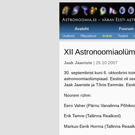
Avaleht
Foorum
Uudised
Piltuudised
Artiklid
Teated
XII Astronoomiaolü
Jaak Jaaniste
| 26.10.2007
30. septembrist kuni 6. oktoobrini to
astronoomiaolümpiaad. Eestist oli see
Jaak Jaaniste ja Tõnis Eenmäe. Eesti
Noorem rühm:
Eero Vaher (Pärnu Vanalinna Põhikoo
Erik Tamre (Tallinna Realkool)
Markus-Eerik Horma (Tallinna Reaalk