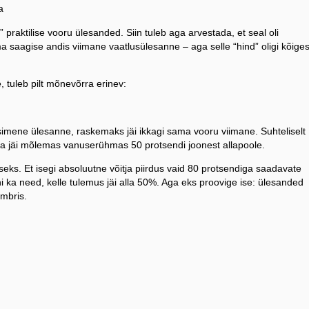
a
raktilise vooru ülesanded. Siin tuleb aga arvestada, et seal oli
a saagise andis viimane vaatlusülesanne – aga selle “hind” oligi kõiges
, tuleb pilt mõnevõrra erinev:
imene ülesanne, raskemaks jäi ikkagi sama vooru viimane. Suhteliselt
oria jäi mõlemas vanuserühmas 50 protsendi joonest allapoole.
ks. Et isegi absoluutne võitja piirdus vaid 80 protsendiga saadavate
i ka need, kelle tulemus jäi alla 50%. Aga eks proovige ise: ülesanded
mbris.