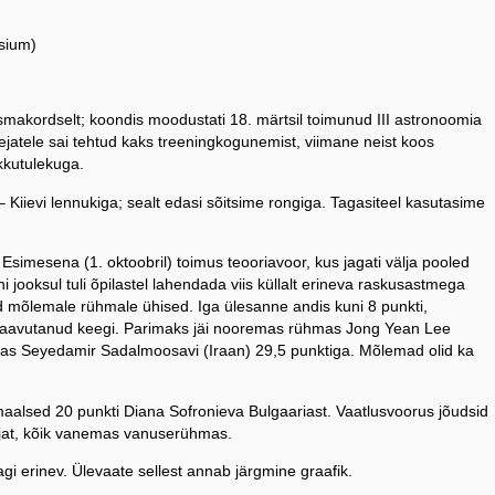
sium)
esmakordselt; koondis moodustati 18. märtsil toimunud III astronoomia
alejatele sai tehtud kaks treeningkogunemist, viimane neist koos
kkutulekuga.
– Kiievi lennukiga; sealt edasi sõitsime rongiga. Tagasiteel kasutasime
simesena (1. oktoobril) toimus teooriavoor, kus jagati välja pooled
i jooksul tuli õpilastel lahendada viis küllalt erineva raskusastmega
id mõlemale rühmale ühised. Iga ülesanne andis kuni 8 punkti,
saavutanud keegi. Parimaks jäi nooremas rühmas Jong Yean Lee
as Seyedamir Sadalmoosavi (Iraan) 29,5 punktiga. Mõlemad olid ka
maalsed 20 punkti Diana Sofronieva Bulgaariast. Vaatlusvoorus jõudsid
ejat, kõik vanemas vanuserühmas.
gi erinev. Ülevaate sellest annab järgmine graafik.