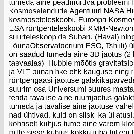
tumeda aine peadmurdva probleemi 
Kosmoselendude Agentuuri NASA Hu
kosmoseteleskoobi, Euroopa Kosmos
ESA röntgenteleskoobi XMM-Newton 
suurteleskoopide Subaru (Havai) nin
LõunaObservatoorium ESO, Tshiili) 
on saadud tumeda aine 3D jaotus (2 
taevaalas). Hubble mõõtis gravitatsio
ja VLT punanihke ehk kauguse ning 
röntgengaasi jaotuse galakikaparvede
suurim osa Universumi suures mastaa
teada tavalise aine ruumjaotus galak
tumeda ja tavalise aine jaotuse vahel
nad ühtivad, kuid on siiski ka üllatus
kohaselt kuhjus tume aine varem klo
mille sisse kuhjus kokku juba hiljem t