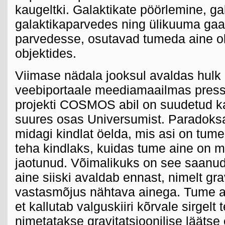
kaugeltki. Galaktikate pöörlemine, gal
galaktikaparvedes ning ülikuuma gaa
parvedesse, osutavad tumeda aine o
objektides.
Viimase nädala jooksul avaldas hulk 
veebiportaale meediamaailmas pressi
projekti COSMOS abil on suudetud k
suures osas Universumist. Paradoksa
midagi kindlat öelda, mis asi on tume
teha kindlaks, kuidas tume aine on 
jaotunud. Võimalikuks on see saanud 
aine siiski avaldab ennast, nimelt gra
vastasmõjus nähtava ainega. Tume ai
et kallutab valguskiiri kõrvale sirgelt
nimetatakse gravitatsioonilise läätse