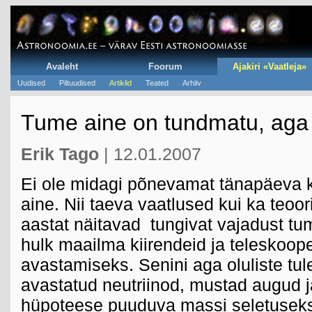
Avaleht
Foorum
Ajakiri «Vaatleja»
Uudised
Piltuudised
Artiklid
Teated
Arhiiv
Tume aine on tundmatu, aga 
Erik Tago
| 12.01.2007
Ei ole midagi põnevamat tänapäeva 
aine. Nii taeva vaatlused kui ka teo
aastat näitavad tungivat vajadust tu
hulk maailma kiirendeid ja teleskoop
avastamiseks. Senini aga oluliste tul
avastatud neutriinod, mustad augud j
hüpoteese puuduva massi seletuseks, 