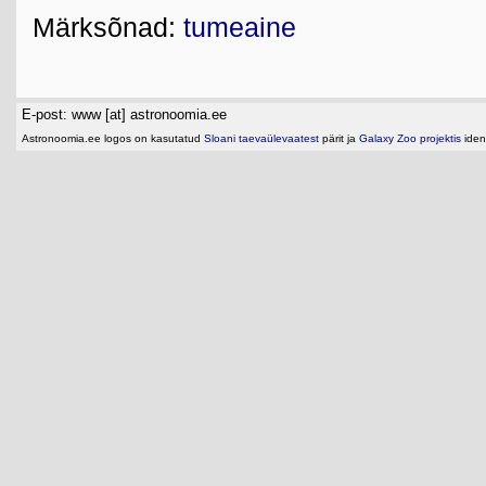
Märksõnad:
tumeaine
E-post: www [at] astronoomia.ee
Astronoomia.ee logos on kasutatud
Sloani taevaülevaatest
pärit ja
Galaxy Zoo projektis
ident