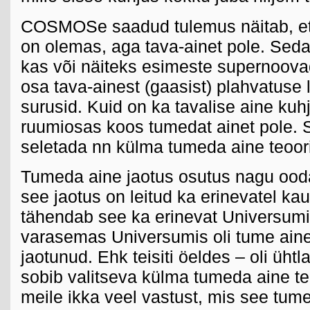
COSMOSe saadud tulemus näitab, et 
on olemas, aga tava-ainet pole. Seda
kas või näiteks esimeste supernoova
osa tava-ainest (gaasist) plahvatus
surusid. Kuid on ka tavalise aine ku
ruumiosas koos tumedat ainet pole. 
seletada nn külma tumeda aine teoori
Tumeda aine jaotus osutus nagu ooda
see jaotus on leitud ka erinevatel ka
tähendab see ka erinevat Universumi
varasemas Universumis oli tume aine
jaotunud. Ehk teisiti öeldes – oli üht
sobib valitseva külma tumeda aine te
meile ikka veel vastust, mis see tume