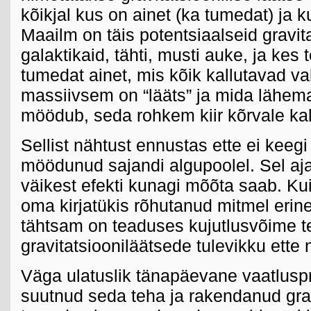
kõikjal kus on ainet (ka tumedat) ja ku
Maailm on täis potentsiaalseid gravita
galaktikaid, tähti, musti auke, ja kes
tumedat ainet, mis kõik kallutavad val
massiivsem on “lääts” ja mida lähemalt
möödub, seda rohkem kiir kõrvale ka
Sellist nähtust ennustas ette ei keegi
möödunud sajandi algupoolel. Sel aja
väikest efekti kunagi mõõta saab. Kui
oma kirjatükis rõhutanud mitmel erinev
tähtsam on teaduses kujutlusvõime t
gravitatsiooniläätsede tulevikku ette 
Väga ulatuslik tänapäevane vaatlu
suutnud seda teha ja rakendanud grav