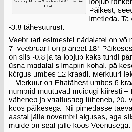
loojub rohke
Veenus ja Merkuur 3. veebruaril 2007. Foto: Rait
Tubala.
Päikest, see
imetleda. Ta
-3.8 tähesuurust.
Veebruari esimestel nädalatel on või
7. veebruaril on planeet 18° Päikeses
on siis -0.8 ja ta loojub kaks tundi pär
üsna madalal silmapiiri kohal, päike
kõrgus umbes 12 kraadi. Merkuuri le
– Merkuur on Ehatähest umbes 6 kra
numbrid muutuvad muidugi kiiresti –
väheneb ja vaatlusaeg lüheneb, 20. ve
koos päikesega. Nii pimedasse taeva
aastal jälle novembri alguses, aga s
muide on seal jälle koos Veenusega.