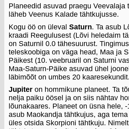
Planeedid asuvad praegu Veevalaja t
läheb Veenus Kalade tähtkujusse.
Kogu öö on üleval
Saturn
. Ta asub L
kraadi Reegulusest (Lõvi heledaim tä
on Saturnil 0.0 tähesuurust. Tingimu
teleskoobiga on väga head, Maa ja S
Päikest (10. veebruaril on Saturni va
Maa-Saturn-Päike asuvad ühel joonel
läbimõõt on umbes 20 kaaresekundit
Jupiter
on hommikune planeet. Ta tõu
nelja paiku öösel ja on siis nähtav 
lõunakaares. Planeet on üsna hele, -1
asub Maokandja tähtkujus, aga tema 
üles otsida Skorpioni tähtkuju. Nimel