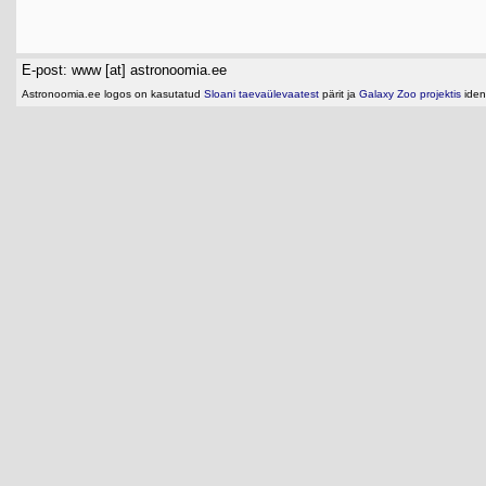
E-post: www [at] astronoomia.ee
Astronoomia.ee logos on kasutatud
Sloani taevaülevaatest
pärit ja
Galaxy Zoo projektis
ident