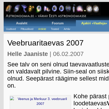
Avaleht
Foorum
Ajakiri «Vaatleja»
Uudised
Piltuudised
Artiklid
Teated
Arhiiv
Veebruaritaevas 2007
Helle Jaaniste
| 06.02.2007
See talv on seni olnud taevavaatlus
on valdavalt pilvine. Siin-seal on siis
olnud. Seepärast räägime sellest mi
on.
Kohe pärast 
loodetaevas