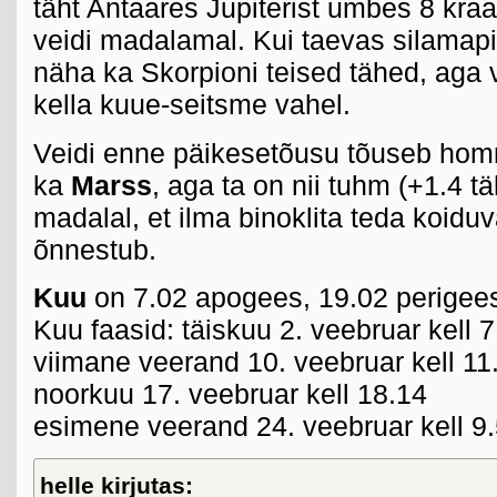
täht Antaares Jupiterist umbes 8 kra
veidi madalamal. Kui taevas silamapiir
näha ka Skorpioni teised tähed, aga v
kella kuue-seitsme vahel.
Veidi enne päikesetõusu tõuseb ho
ka
Marss
, aga ta on nii tuhm (+1.4 tä
madalal, et ilma binoklita teda koidu
õnnestub.
Kuu
on 7.02 apogees, 19.02 perigee
Kuu faasid: täiskuu 2. veebruar kell 7
viimane veerand 10. veebruar kell 11
noorkuu 17. veebruar kell 18.14
esimene veerand 24. veebruar kell 9
helle kirjutas: