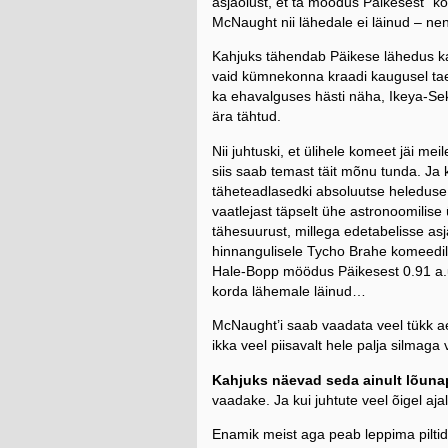
asjaolust, et ta möödus Päikesest “kõ
McNaught nii lähedale ei läinud – nen
Kahjuks tähendab Päikese lähedus ka
vaid kümnekonna kraadi kaugusel taev
ka ehavalguses hästi näha, Ikeya-Sek
ära tähtud.
Nii juhtuski, et ülihele komeet jäi me
siis saab temast täit mõnu tunda. Ja 
täheteadlasedki absoluutse heleduse 
vaatlejast täpselt ühe astronoomilis
tähesuurust, millega edetabelisse asja
hinnangulisele Tycho Brahe komeedile
Hale-Bopp möödus Päikesest 0.91 a.u.
korda lähemale läinud…
McNaught’i saab vaadata veel tükk ae
ikka veel piisavalt hele palja silmaga
Kahjuks näevad seda ainult lõuna
vaadake. Ja kui juhtute veel õigel ajal
Enamik meist aga peab leppima pilt