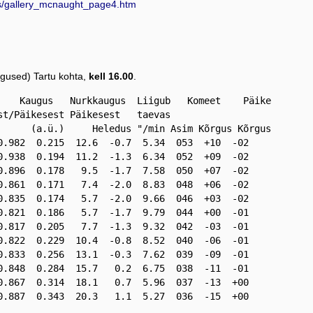
s/gallery_mcnaught_page4.htm
used) Tartu kohta,
kell 16.00
.
    Kaugus   Nurkkaugus  Liigub   Komeet    Päike

st/Päikesest Päikesest   taevas                 

      (a.ü.)     Heledus "/min Asim Kõrgus Kõrgus

0.982  0.215  12.6  -0.7  5.34  053  +10  -02    

0.938  0.194  11.2  -1.3  6.34  052  +09  -02     

0.896  0.178   9.5  -1.7  7.58  050  +07  -02     

0.861  0.171   7.4  -2.0  8.83  048  +06  -02     

0.835  0.174   5.7  -2.0  9.66  046  +03  -02     

0.821  0.186   5.7  -1.7  9.79  044  +00  -01     

0.817  0.205   7.7  -1.3  9.32  042  -03  -01     

0.822  0.229  10.4  -0.8  8.52  040  -06  -01     

0.833  0.256  13.1  -0.3  7.62  039  -09  -01     

0.848  0.284  15.7   0.2  6.75  038  -11  -01     

0.867  0.314  18.1   0.7  5.96  037  -13  +00     

0.887  0.343  20.3   1.1  5.27  036  -15  +00