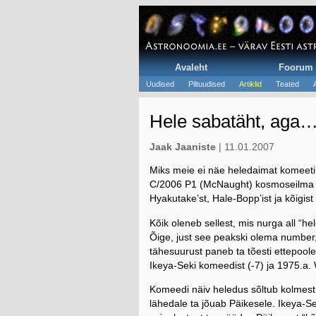
Avaleht
Foorum
Uudised
Piltuudised
Artiklid
Teated
Hele sabatäht, aga
Jaak Jaaniste
| 11.01.2007
Miks meie ei näe heledaimat komeeti
C/2006 P1 (McNaught) kosmoseilma 
Hyakutake’st, Hale-Bopp’ist ja kõigis
Kõik oleneb sellest, mis nurga all “
Õige, just see peakski olema number
tähesuurust paneb ta tõesti ettepoole
Ikeya-Seki komeedist (-7) ja 1975.a. 
Komeedi näiv heledus sõltub kolmest 
lähedale ta jõuab Päikesele. Ikeya-S