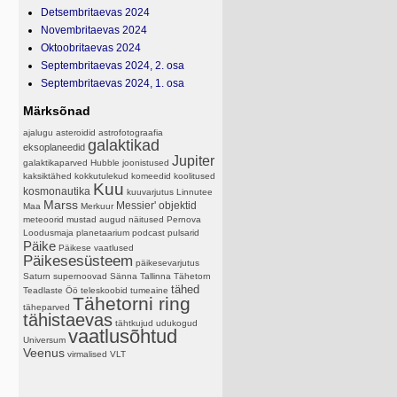
Detsembritaevas 2024
Novembritaevas 2024
Oktoobritaevas 2024
Septembritaevas 2024, 2. osa
Septembritaevas 2024, 1. osa
Märksõnad
ajalugu
asteroidid
astrofotograafia
galaktikad
eksoplaneedid
Jupiter
galaktikaparved
Hubble
joonistused
kaksiktähed
kokkutulekud
komeedid
koolitused
Kuu
kosmonautika
kuuvarjutus
Linnutee
Marss
Messier' objektid
Maa
Merkuur
meteoorid
mustad augud
näitused
Pernova
Loodusmaja
planetaarium
podcast
pulsarid
Päike
Päikese vaatlused
Päikesesüsteem
päikesevarjutus
Saturn
supernoovad
Sänna
Tallinna Tähetorn
tähed
Teadlaste Öö
teleskoobid
tumeaine
Tähetorni ring
täheparved
tähistaevas
tähtkujud
udukogud
vaatlusõhtud
Universum
Veenus
virmalised
VLT