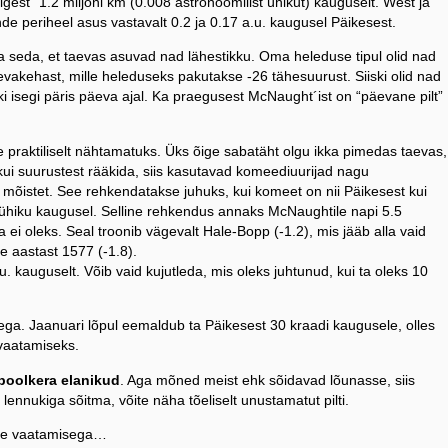
igest” 1.2 miljoni km (0.008 astronoomilist ühikut) kauguselt. West ja
de periheel asus vastavalt 0.2 ja 0.17 a.u. kaugusel Päikesest.
 seda, et taevas asuvad nad lähestikku. Oma heleduse tipul olid nad
akehast, mille heleduseks pakutakse -26 tähesuurust. Siiski olid nad
i isegi päris päeva ajal. Ka praegusest McNaught´ist on “päevane pilt”
ile praktiliselt nähtamatuks. Üks õige sabatäht olgu ikka pimedas taevas,
kui suurustest rääkida, siis kasutavad komeediuurijad nagu
mõistet. See rehkendatakse juhuks, kui komeet on nii Päikesest kui
e ühiku kaugusel. Selline rehkendus annaks McNaughtile napi 5.5
 ei oleks. Seal troonib vägevalt Hale-Bopp (-1.2), mis jääb alla vaid
 aastast 1577 (-1.8).
 kauguselt. Võib vaid kujutleda, mis oleks juhtunud, kui ta oleks 10
ga. Jaanuari lõpul eemaldub ta Päikesest 30 kraadi kaugusele, olles
 vaatamiseks.
poolkera elanikud
. Aga mõned meist ehk sõidavad lõunasse, siis
 lennukiga sõitma, võite näha tõeliselt unustamatut pilti.
ide vaatamisega…