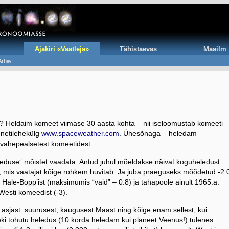
Ajakiri «Vaatleja»
Tähistaevas
Maailm
Arhiiv
…
? Heldaim komeet viimase 30 aasta kohta – nii iseloomustab komeeti
netilehekülg
www.spaceweather.com
. Ühesõnaga – heledam
t vahepealsetest komeetidest.
heleduse” mõistet vaadata. Antud juhul mõeldakse näivat koguheledust.
, mis vaatajat kõige rohkem huvitab. Ja juba praeguseks mõõdetud -2.
 Hale-Bopp’ist (maksimumis “vaid” – 0.8) ja tahapoole ainult 1965.a.
Westi komeedist (-3).
asjast: suurusest, kaugusest Maast ning kõige enam sellest, kui
eki tohutu heledus (10 korda heledam kui planeet Veenus!) tulenes