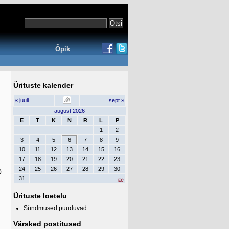
Õpik
Ürituste kalender
« juuli
sept »
august 2026
E
T
K
N
R
L
P
1
2
3
4
5
6
7
8
9
10
11
12
13
14
15
16
17
18
19
20
21
22
23
24
25
26
27
28
29
30
0
31
Ürituste loetelu
Sündmused puuduvad.
Värsked postitused