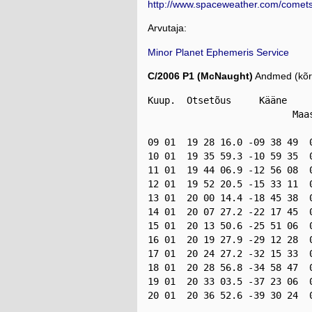
http://www.spaceweather.com/comet
Arvutaja:
Minor Planet Ephemeris Service
C/2006 P1 (McNaught)
Andmed (kõrg
Kuup.  Otsetõus     Kääne    
                          Maa
                             
09 01  19 28 16.0 -09 38 49  
10 01  19 35 59.3 -10 59 35  
11 01  19 44 06.9 -12 56 08  
12 01  19 52 20.5 -15 33 11  
13 01  20 00 14.4 -18 45 38  
14 01  20 07 27.2 -22 17 45  
15 01  20 13 50.6 -25 51 06  
16 01  20 19 27.9 -29 12 28  
17 01  20 24 27.2 -32 15 33  
18 01  20 28 56.8 -34 58 47  
19 01  20 33 03.5 -37 23 06  
20 01  20 36 52.6 -39 30 24  