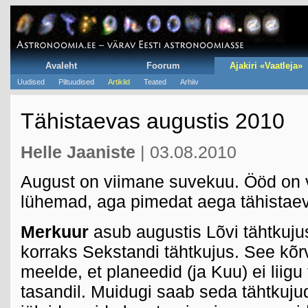
Avaleht
Foorum
Ajakiri «Vaatleja»
Uudised
Piltuudised
Artiklid
Teated
Arhiiv
Tähistaevas augustis 2010
Helle Jaaniste
| 03.08.2010
August on viimane suvekuu. Ööd on 
lühemad, aga pimedat aega tähistaev
Merkuur
asub augustis Lõvi tähtkujus
korraks Sekstandi tähtkujus. See kõr
meelde, et planeedid (ja Kuu) ei liigu 
tasandil. Muidugi saab seda tähtkujud