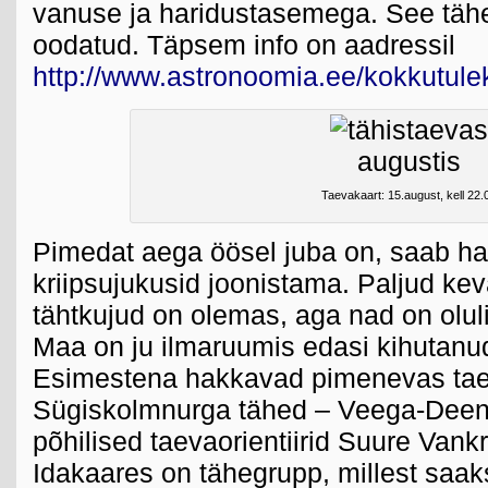
vanuse ja haridustasemega. See täh
oodatud. Täpsem info on aadressil
http://www.astronoomia.ee/kokkutule
Taevakaart: 15.august, kell 22.
Pimedat aega öösel juba on, saab ha
kriipsujukusid joonistama. Paljud ke
tähtkujud on olemas, aga nad on olul
Maa on ju ilmaruumis edasi kihutanu
Esimestena hakkavad pimenevas tae
Sügiskolmnurga tähed – Veega-Deeneb-
põhilised taevaorientiirid Suure Vankr
Idakaares on tähegrupp, millest saak