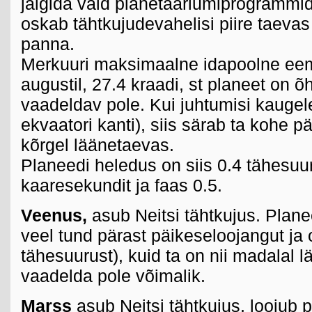
jälgida vaid planetaariumiprogrammid
oskab tähtkujudevahelisi piire taevas
panna.
Merkuuri maksimaalne idapoolne eem
augustil, 27.4 kraadi, st planeet on õ
vaadeldav pole. Kui juhtumisi kaugele
ekvaatori kanti), siis särab ta kohe p
kõrgel läänetaevas.
Planeedi heledus on siis 0.4 tähesuur
kaaresekundit ja faas 0.5.
Veenus,
asub Neitsi tähtkujus. Plane
veel tund pärast päikeseloojangut ja 
tähesuurust), kuid ta on nii madalal l
vaadelda pole võimalik.
Marss
asub Neitsi tähtkujus, loojub 