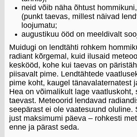
neid võib näha õhtust hommikuni,
(punkt taevas, millest näivad lend
loojumatu;
augustikuu ööd on meeldivalt soo
Muidugi on lendtähti rohkem hommiku
radiant kõrgemal, kuid ilusaid meteo
keskööd, kohe kui taevas on pärist
piisavalt pime. Lendtähtede vaatlusek
pime koht, kaugel tänavalaternatest 
Hea on võimalikult lage vaatluskoht,
taevast. Meteoorid lendavad radiandist
seepärast ei ole vaatesuund oluline.
just maksimumi päeva – rohkesti me
enne ja pärast seda.