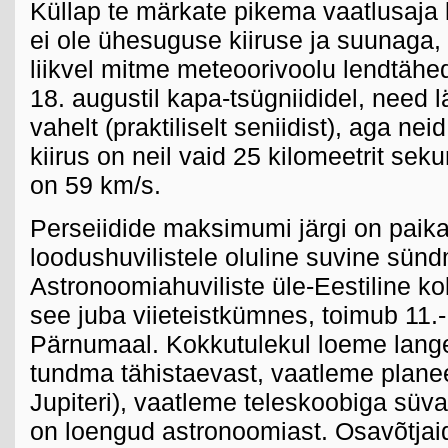
Küllap te märkate pikema vaatlusaja k
ei ole ühesuguse kiiruse ja suunaga
liikvel mitme meteoorivoolu lendtäh
18. augustil kapa-tsügniididel, need 
vahelt (praktiliselt seniidist), aga ne
kiirus on neil vaid 25 kilomeetrit seku
on 59 km/s.
Perseiidide maksimumi järgi on paik
loodushuvilistele oluline suvine sün
Astronoomiahuviliste üle-Eestiline ko
see juba viieteistkümnes, toimub 11.
Pärnumaal. Kokkutulekul loeme lange
tundma tähistaevast, vaatleme planeet
Jupiteri), vaatleme teleskoobiga süv
on loengud astronoomiast. Osavõtjai