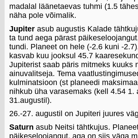
madalal läänetaevas tuhmi (1.5 tähes
näha pole võimalik.
Jupiter
asub augustis Kalade tähtkuj
ta tund aega pärast päikeseloojangut
tundi. Planeet on hele (-2.6 kuni -2.7
kasvab kuu jooksul 45.7 kaaresekund
Jupiterist saab päris mitmeks kuuks
ainuvalitseja. Tema vaatlustingimuse
kulminatsioon (st planeedi maksimaal
nihkub üha varasemaks (kell 4.54 1. a
31.augustil).
26.-27. augustil on Jupiteri juures vä
Saturn
asub Neitsi tähtkujus. Planeet
päikeseloojangut, aga on siis väga m