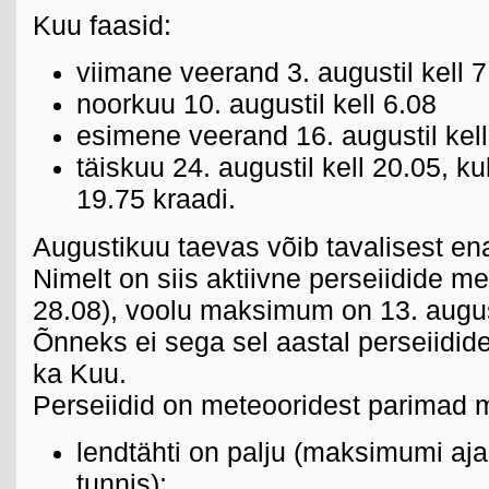
Kuu faasid:
viimane veerand 3. augustil kell 7
noorkuu 10. augustil kell 6.08
esimene veerand 16. augustil kel
täiskuu 24. augustil kell 20.05, k
19.75 kraadi.
Augustikuu taevas võib tavalisest en
Nimelt on siis aktiivne perseiidide me
28.08), voolu maksimum on 13. august
Õnneks ei sega sel aastal perseiidid
ka Kuu.
Perseiidid on meteooridest parimad m
lendtähti on palju (maksimumi aja
tunnis);