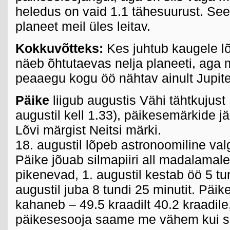
heledus on vaid 1.1 tähesuurust. Se
planeet meil üles leitav.
Kokkuvõtteks:
Kes juhtub kaugele l
näeb õhtutaevas nelja planeeti, aga m
peaaegu kogu öö nähtav ainult Jupite
Päike
liigub augustis Vähi tähtkujust 
augustil kell 1.33), päikesemärkide jä
Lõvi märgist Neitsi märki.
18. augustil lõpeb astronoomiline va
Päike jõuab silmapiiri all madalamale
pikenevad, 1. augustil kestab öö 5 tun
augustil juba 8 tundi 25 minutit. Päi
kahaneb – 49.5 kraadilt 40.2 kraadile
päikesesooja saame me vähem kui s