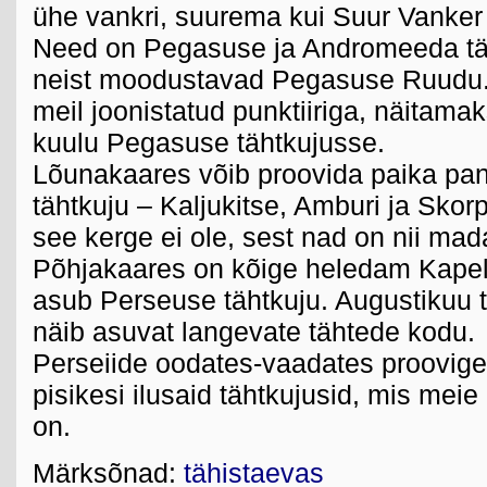
ühe vankri, suurema kui Suur Vanker
Need on Pegasuse ja Andromeeda tä
neist moodustavad Pegasuse Ruudu.
meil joonistatud punktiiriga, näitamak
kuulu Pegasuse tähtkujusse.
Lõunakaares võib proovida paika pa
tähtkuju – Kaljukitse, Amburi ja Skorp
see kerge ei ole, sest nad on nii mada
Põhjakaares on kõige heledam Kapell
asub Perseuse tähtkuju. Augustikuu t
näib asuvat langevate tähtede kodu.
Perseiide oodates-vaadates proovige 
pisikesi ilusaid tähtkujusid, mis meie
on.
Märksõnad:
tähistaevas