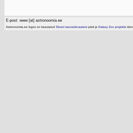
E-post: www [at] astronoomia.ee
Astronoomia.ee logos on kasutatud
Sloani taevaülevaatest
pärit ja
Galaxy Zoo projektis
ident