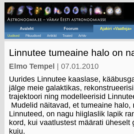
Avaleht
Foorum
Ajakiri «Vaatleja»
Uudised
Piltuudised
Artiklid
Teated
Arhiiv
Linnutee tumeaine halo on na
Elmo Tempel
| 07.01.2010
Uurides Linnutee kaaslase, kääbusgal
jälge meie galaktikas, rekonstrueeris
trajektoori ning modelleerisid Linnut
Mudelid näitavad, et tumeaine halo,
Linnuteed, on nagu hiiglaslik lapik r
kord, kui vaatlustest määrati üheselt
kuju.