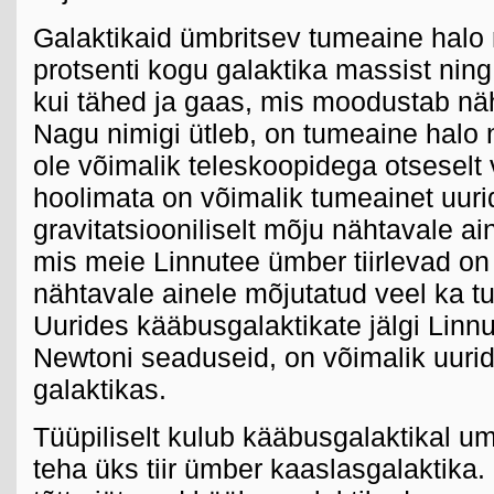
Galaktikaid ümbritsev tumeaine hal
protsenti kogu galaktika massist ning
kui tähed ja gaas, mis moodustab näh
Nagu nimigi ütleb, on tumeaine halo 
ole võimalik teleskoopidega otseselt 
hoolimata on võimalik tumeainet uuri
gravitatsiooniliselt mõju nähtavale a
mis meie Linnutee ümber tiirlevad on
nähtavale ainele mõjutatud veel ka t
Uurides kääbusgalaktikate jälgi Linn
Newtoni seaduseid, on võimalik uuri
galaktikas.
Tüüpiliselt kulub kääbusgalaktikal um
teha üks tiir ümber kaaslasgalaktika.