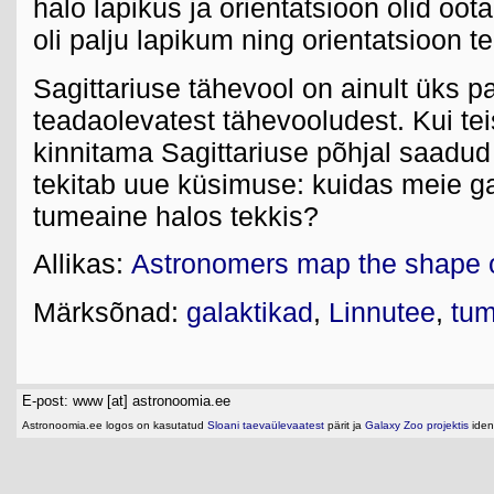
halo lapikus ja orientatsioon olid o
oli palju lapikum ning orientatsioon te
Sagittariuse tähevool on ainult üks p
teadaolevatest tähevooludest. Kui te
kinnitama Sagittariuse põhjal saadud 
tekitab uue küsimuse: kuidas meie ga
tumeaine halos tekkis?
Allikas:
Astronomers map the shape of
Märksõnad:
galaktikad
,
Linnutee
,
tum
E-post: www [at] astronoomia.ee
Astronoomia.ee logos on kasutatud
Sloani taevaülevaatest
pärit ja
Galaxy Zoo projektis
ident