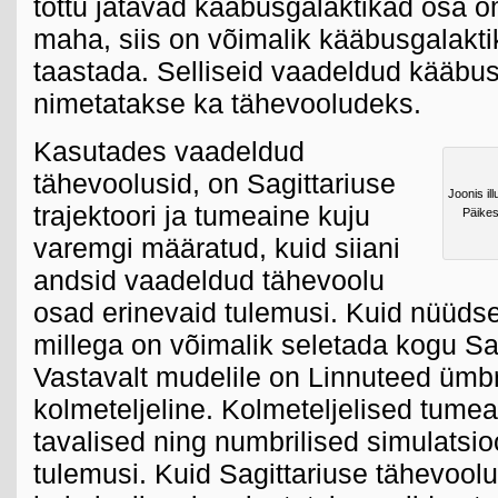
tõttu jätavad kääbusgalaktikad osa o
maha, siis on võimalik kääbusgalaktik
taastada. Selliseid vaadeldud kääbusg
nimetatakse ka tähevooludeks.
Kasutades vaadeldud
tähevoolusid, on Sagittariuse
Joonis il
trajektoori ja tumeaine kuju
Päikes
varemgi määratud, kuid siiani
andsid vaadeldud tähevoolu
osad erinevaid tulemusi. Kuid nüüdse
millega on võimalik seletada kogu Sa
Vastavalt mudelile on Linnuteed ümb
kolmeteljeline. Kolmeteljelised tumea
tavalised ning numbrilised simulats
tulemusi. Kuid Sagittariuse tähevoo