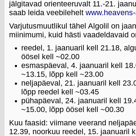
jälgitavad orienteeruvalt 11.-21. jaan
saab leida veebilehelt
www.heavens-
Varjutusmuutlikul tähel Algolil on jaan
miinimumi, kuid hästi vaadeldavaid on
reedel, 1. jaanuaril kell 21.18, al
öösel kell ~02.00
esmaspäeval, 4. jaanuaril kell 18.
~13.15, lõpp kell ~23.00
neljapäeval, 21. jaanuaril kell 23.
lõpp reedel kell ~03.45
pühapäeval, 24. jaanuaril kell 19.
~15.00, lõpp öösel kell ~00.30
Kuu faasid: viimane veerand neljapäev
12.39, noorkuu reedel, 15. jaanuaril 