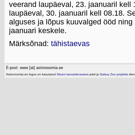
veerand laupäeval, 23. jaanuaril kell
laupäeval, 30. jaanuaril kell 08.18. 
alguses ja lõpus kuuvalged ööd nin
jaanuari keskele.
Märksõnad:
tähistaevas
E-post: www [at] astronoomia.ee
Astronoomia.ee logos on kasutatud
Sloani taevaülevaatest
pärit ja
Galaxy Zoo projektis
ident