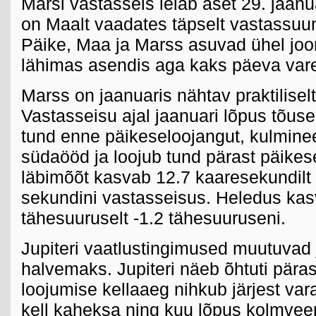
Marsi vastasseis leiab aset 29. jaanua
on Maalt vaadates täpselt vastassuu
Päike, Maa ja Marss asuvad ühel joo
lähimas asendis aga kaks päeva vare
Marss on jaanuaris nähtav praktiliselt
Vastasseisu ajal jaanuari lõpus tõus
tund enne päikeseloojangut, kulminee
südaööd ja loojub tund pärast päikes
läbimõõt kasvab 12.7 kaaresekundilt
sekundini vastasseisus. Heledus kasv
tähesuuruselt -1.2 tähesuuruseni.
Jupiteri vaatlustingimused muutuvad j
halvemaks. Jupiteri näeb õhtuti päras
loojumise kellaaeg nihkub järjest var
kell kaheksa ning kuu lõpus kolmvee