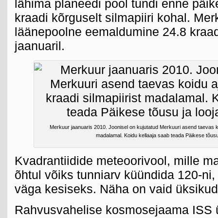
lähima planeedi pool tundi enne päi
kraadi kõrguselt silmapiiri kohal. Mer
läänepoolne eemaldumine 24.8 kraadi
jaanuaril.
Merkuur jaanuaris 2010. Joonisel on kujutatud Merkuuri asend taevas koid
madalamal. Koidu kellaaja saab teada Päikese tõusu j
Kvadrantiidide meteoorivool, mille m
õhtul võiks tunniarv küündida 120-ni,
väga kesiseks. Näha on vaid üksikud
Rahvusvahelise kosmosejaama ISS ü