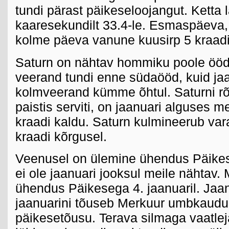
tundi pärast päikeseloojangut. Ketta
kaaresekundilt 33.4-le. Esmaspäeva, 
kolme päeva vanune kuusirp 5 kraadi 
Saturn on nähtav hommiku poole ööd,
veerand tundi enne südaööd, kuid jaa
kolmveerand kümme õhtul. Saturni r
paistis serviti, on jaanuari alguses m
kraadi kaldu. Saturn kulmineerub v
kraadi kõrgusel.
Veenusel on ülemine ühendus Päikese
ei ole jaanuari jooksul meile nähtav.
ühendus Päikesega 4. jaanuaril. Jaan
jaanuarini tõuseb Merkuur umbkaudu 
päikesetõusu. Terava silmaga vaatlej