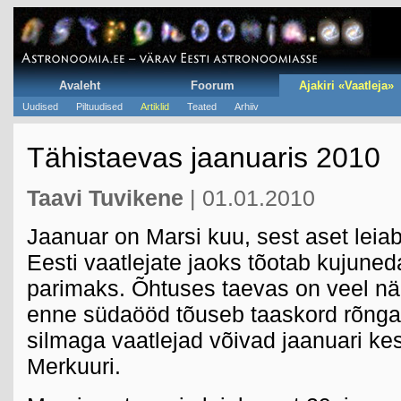
Avaleht
Foorum
Ajakiri «Vaatleja»
Uudised
Piltuudised
Artiklid
Teated
Arhiiv
Tähistaevas jaanuaris 2010
Taavi Tuvikene
| 01.01.2010
Jaanuar on Marsi kuu, sest aset leia
Eesti vaatlejate jaoks tõotab kujun
parimaks. Õhtuses taevas on veel näh
enne südaööd tõuseb taaskord rõngai
silmaga vaatlejad võivad jaanuari ke
Merkuuri.