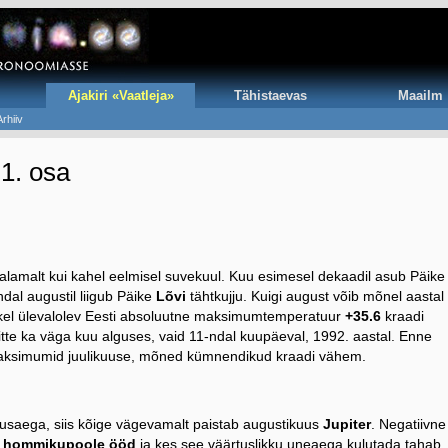
Ajakiri «Vaatleja»
Tähistaevas
Maailm
Arhiiv
1. osa
lamalt kui kahel eelmisel suvekuul. Kuu esimesel dekaadil asub Päike
ndal augustil liigub Päike
Lõvi
tähtkujju. Kuigi august võib mõnel aastal
hetkel ülevalolev Eesti absoluutne maksimumtemperatuur
+35.6
kraadi
tte ka väga kuu alguses, vaid 11-ndal kuupäeval, 1992. aastal. Enne
maksimumid juulikuuse, mõned kümnendikud kraadi vähem.
lusaega, siis kõige vägevamalt paistab augustikuus
Jupiter
. Negatiivne
b
hommikupoole ööd
ja kes see väärtuslikku uneaega kulutada tahab.