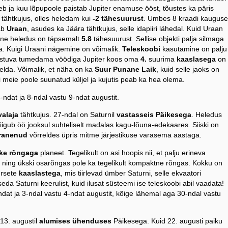
b ja kuu lõpupoole paistab Jupiter enamuse ööst, tõustes ka päris
tähtkujus, olles heledam kui
-2 tähesuurust
. Umbes 8 kraadi kauguse
tab
Uraan
, asudes ka Jäära tähtkujus, selle idapiiri lähedal. Kuid Uraan
lne heledus on täpsemalt
5.8
tähesuurust. Sellise objekti palja silmaga
a. Kuigi Uraani nägemine on võimalik.
Teleskoobi
kasutamine on palju
eristuva tumedama vöödiga Jupiter koos oma
4.
suurima
kaaslasega
on
elda. Võimalik, et näha on ka
Suur Punane Laik
, kuid selle jaoks on
ti meie poole suunatud küljel ja kujutis peab ka hea olema.
8-ndat ja 8-ndal vastu 9-ndat augustit.
valaja
tähtkujus. 27-ndal on Saturnil
vastasseis Päikesega
. Heledus
liigub öö jooksul suhteliselt madalas kagu-lõuna-edekaares. Siiski on
ranenud
võrreldes üpris mitme järjestikuse varasema aastaga.
ke rõngaga
planeet. Tegelikult on asi hoopis nii, et palju erineva
 ning ükski osarõngas pole ka tegelikult kompaktne rõngas. Kokku on
ursete
kaaslastega
, mis tiirlevad ümber Saturni, selle ekvaatori
da Saturni keerulist, kuid ilusat süsteemi ise teleskoobi abil vaadata!
-ndat ja 3-ndal vastu 4-ndat augustit, kõige lähemal aga 30-ndal vastu
 13. augustil
alumises ühenduses
Päikesega. Kuid 22. augusti paiku