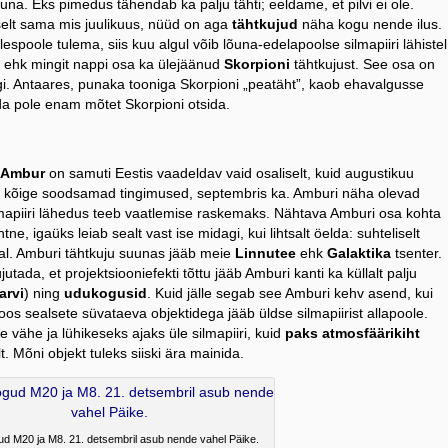
a. Eks pimedus tähendab ka palju tähti; eeldame, et pilvi ei ole.
selt sama mis juulikuus, nüüd on aga
tähtkujud
näha kogu nende ilus.
lespoole tulema, siis kuu algul võib lõuna-edelapoolse silmapiiri lähistel
ehk mingit nappi osa ka ülejäänud
Skorpioni
tähtkujust. See osa on
egi. Antaares, punaka tooniga Skorpioni „peatäht”, kaob ehavalgusse
da pole enam mõtet Skorpioni otsida.
Ambur
on samuti Eestis vaadeldav vaid osaliselt, kuid augustikuu
s kõige soodsamad tingimused, septembris ka. Amburi näha olevad
ilmapiiri lähedus teeb vaatlemise raskemaks. Nähtava Amburi osa kohta
tne, igaüks leiab sealt vast ise midagi, kui lihtsalt öelda: suhteliselt
al. Amburi tähtkuju suunas jääb meie
Linnutee
ehk
Galaktika
tsenter.
utada, et projektsiooniefekti tõttu jääb Amburi kanti ka küllalt palju
arvi
) ning
udukogusid
. Kuid jälle segab see Amburi kehv asend, kui
koos sealsete süvataeva objektidega jääb üldse silmapiirist allapoole.
e vähe ja lühikeseks ajaks üle silmapiiri, kuid
paks atmosfäärikiht
. Mõni objekt tuleks siiski ära mainida.
d M20 ja M8. 21. detsembril asub nende vahel Päike.