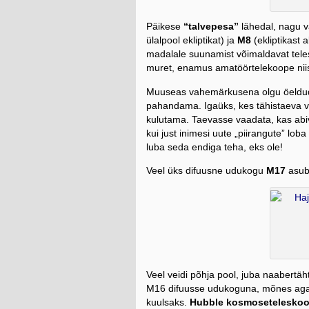
Päikese
“talvepesa”
lähedal, nagu v
ülalpool ekliptikat) ja
M8
(ekliptikast 
madalale suunamist võimaldavat teles
muret, enamus amatöörtelekoope nii
Muuseas vahemärkusena olgu öeldud, 
pahandama. Igaüks, kes tähistaeva vas
kulutama. Taevasse vaadata, kas abiv
kui just inimesi uute „piirangute” lob
luba seda endiga teha, eks ole!
Veel üks difuusne udukogu
M17
asub 
Veel veidi põhja pool, juba naabertä
M16 difuusse udukoguna, mõnes aga tä
kuulsaks.
Hubble kosmoseteleskoo