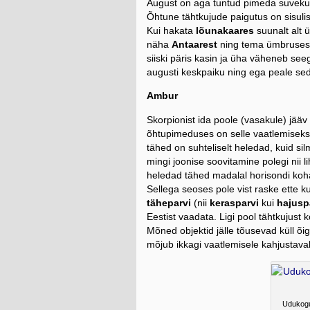
August on aga tuntud pimeda suvekuun
Õhtune tähtkujude paigutus on sisuli
Kui hakata
lõunakaares
suunalt alt ü
näha
Antaarest
ning tema ümbruses 
siiski päris kasin ja üha väheneb se
augusti keskpaiku ning ega peale se
Ambur
Skorpionist ida poole (vasakule) jääv
õhtupimeduses on selle vaatlemisek
tähed on suhteliselt heledad, kuid s
mingi joonise soovitamine polegi nii lih
heledad tähed madalal horisondi koh
Sellega seoses pole vist raske ette kuj
täheparvi
(nii
kerasparvi
kui
hajusp
Eestist vaadata. Ligi pool tähtkujust 
Mõned objektid jälle tõusevad küll õig
mõjub ikkagi vaatlemisele kahjustavalt
Udukogu