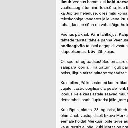
ilmub
Veenus hommikuti
koidutaeva
vaatlusaeg 2 tunnini. Teisisõnu, kuu 
ka Jupiteri heleduse, olles mitu kom
teleskoobiga vaadates jälle kena
kuu
tuhat, ka see sõna on vabakäigu-hullu
Veenus paikneb
Vähi
tähtkujus. Kahju
tähtede taustal tähele panna Veenus
sodiaagivöö
taustal aegapidi vastup
idapoolsemas,
Lõvi
tähtkujus.
Oi, see retrograadsus! See on astrol
salapära loori all. Ka Saturn liigub pa
poiss, liigub täitsa mitteretrogaadselt.
Kuid olles „Päikesesteemi kontrollik
Jupiter „astroloogilise ula peale” eh
looduslikele kaaslastele saavad muuhul
detsembril, saab Jupiterist jälle „tore
Kuu lõpus, alates. 23. agustist, lähe
õhin läheb vastupidiselt liikuva Merkuu
eemale hoida! Merkuuri pole terve au
ka augustis ei näe, kuid Marss on pr