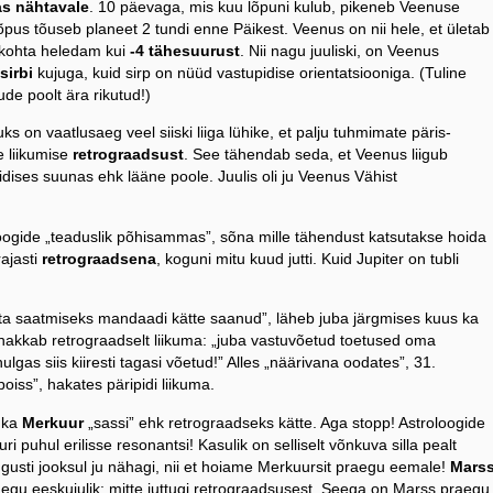
s nähtavale
. 10 päevaga, mis kuu lõpuni kulub, pikeneb Veenuse
lõpus tõuseb planeet 2 tundi enne Päikest. Veenus on nii hele, et ületab
akohta heledam kui
-4 tähesuurust
. Nii nagu juuliski, on Veenus
sirbi
kujuga, kuid sirp on nüüd vastupidise orientatsiooniga. (Tuline
de poolt ära rikutud!)
ks on vaatlusaeg veel siiski liiga lühike, et palju tuhmimate päris-
e liikumise
retrograadsust
. See tähendab seda, et Veenus liigub
idises suunas ehk lääne poole. Juulis oli ju Veenus Vähist
oogide „teaduslik põhisammas”, sõna mille tähendust katsutakse hoida
rajasti
retrograadsena
, koguni mitu kuud jutti. Kuid Jupiter on tubli
otta saatmiseks mandaadi kätte saanud”, läheb juba järgmises kuus ka
k hakkab retrograadselt liikuma: „juba vastuvõetud toetused oma
gas siis kiiresti tagasi võetud!” Alles „näärivana oodates”, 31.
 poiss”, hakates päripidi liikuma.
b ka
Merkuur
„sassi” ehk retrograadseks kätte. Aga stopp! Astroloogide
ri puhul erilisse resonantsi! Kasulik on selliselt võnkuva silla pealt
gusti jooksul ju nähagi, nii et hoiame Merkuursit praegu eemale!
Marss
aegu eeskujulik: mitte juttugi retrograadsusest. Seega on Marss praegu