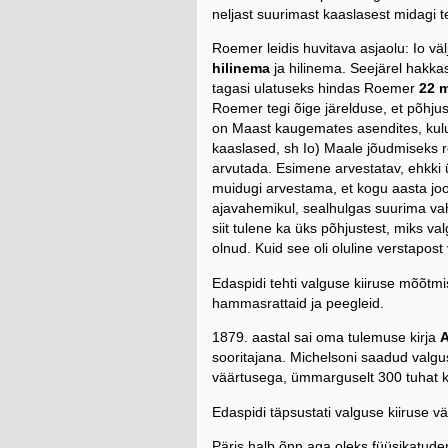
neljast suurimast kaaslasest midagi 
Roemer leidis huvitava asjaolu: Io vä
hilinema
ja hilinema. Seejärel hakka
tagasi ulatuseks hindas Roemer
22 m
Roemer tegi õige järelduse, et põhju
on Maast kaugemates asendites, kulub
kaaslased, sh Io) Maale jõudmiseks r
arvutada. Esimene arvestatav, ehkki üp
muidugi arvestama, et kogu aasta jook
ajavahemikul, sealhulgas suurima vah
siit tulene ka üks põhjustest, miks 
olnud. Kuid see oli oluline verstapost
Edaspidi tehti valguse kiiruse mõõtm
hammasrattaid ja peegleid.
1879. aastal sai oma tulemuse kirja
A
sooritajana. Michelsoni saadud valgu
väärtusega, ümmarguselt 300 tuhat ki
Edaspidi täpsustati valguse kiiruse 
Päris halb õnn aga oleks füüsikatuden