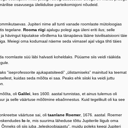
a närilise osavusega üleliidulise parteikomisjoni nõudeid.
hommikutaevas. Jupiteri nime all tunti vanade roomlaste mütoloogias
htis tegelane.
Rooma riigi
ajalugu polegi aga üleni eriti ilus; selle
 ja hävingut kiputakse võrdlema ka tänapäeva lääne tsivilisatsiooni täie
ga. Meiegi oma kodumaal näeme seda viimasel ajal väga tihti täies
teda roomlaste süü läbi halvasti koheldaks. Püüame siis veidi rääkida
ngule.
raks “iseprofessorite ajukapatsiteedi” „ülistamiseks” mainitud ka teemat
ellest, kuidas seda mõõta ei saa. Peaks ehk siiski ka veidi juttu
on.
mõõta, oli
Galilei
, kes 1600. aastal tunnistas, et ainus tulemus oli
ur ja selle väärtuse mõõtmine ebaõnnestus. Kuid tegelikult oli ka see
onkreetse väärtuse sai, oli
taanlane Roemer
, 1676. aastal. Roemer
 keskendudes
Io
-le, mis suurima läheduse tõttu Jupiterile liigub oma
i. Õnneks oli siis juba „teleskoobiajastu”, muidu poleks keegi Jupiteri