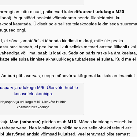
aremgi on juttu olnud, paiknevad kaks
difuusset udukogu
M20
allpool). Augustiööd peaksid võimaldama nende ülesleidmist, kui
koopi kasutada. Üldiselt pole selliste teleskoopide leidmisega suurema
sugused ongi.
et sõna „amatöör” ei tähenda kindlasti midagi, mille üle peaks
tu huvi tunneb, ei pea loomulikult selleks mitmed aastad ülikooli uksi
ahendiga või ilma, saab ju igaüks. Seda on päris raske ka ära keelata,
a katte alle suisa kinniste aknaluukidega tubadesse ei suleta. Kuid me ei
Amburi põhjaservas, seega mõnevõrra kõrgemal kui kaks eelmainitut.
Hajusparv ja udukogu M16. Ülesvõte Hubble
kosmoseteleskoobiga.
htkuju
Mao (sabaosa)
piirides asub
M16
. Mõnes kataloogis esineb ka
heparvena. Hea kvaliteediga pildid aga on selle objekti teinud eriti
bi
ülesvõtted andsid võimsad kujutised, veel teravmad pilte samast