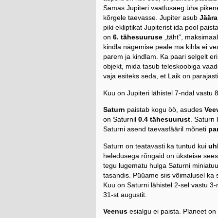
Samas Jupiteri vaatlusaeg üha pikene
kõrgele taevasse. Jupiter asub
Jäära
piki ekliptikat Jupiterist ida pool pais
on
6. tähesuuruse
„täht”, maksimaa
kindla nägemise peale ma kihla ei ve
parem ja kindlam. Ka paari selgelt 
objekt, mida tasub teleskoobiga vaad
vaja esiteks seda, et Laik on parajas
Kuu on Jupiteri lähistel 7-ndal vastu 
Saturn
paistab kogu öö, asudes
Vee
on Saturnil
0.4 tähesuurust
. Saturn 
Saturni asend taevasfääril mõneti
pa
Saturn on teatavasti ka tuntud kui
uh
heledusega rõngaid on üksteise sees
tegu lugematu hulga Saturni miniatu
tasandis. Püüame siis võimalusel ka se
Kuu on Saturni lähistel 2-sel vastu 3
31-st augustit.
Veenus
esialgu ei paista. Planeet on