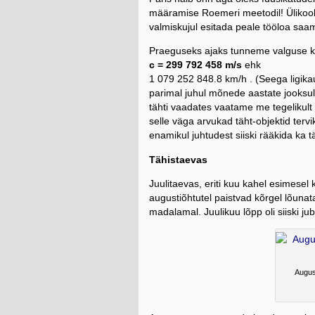
määramise Roemeri meetodil! Ülikooli
valmiskujul esitada peale tööloa saa
Praeguseks ajaks tunneme valguse ki
c = 299 792 458 m/s
ehk
1 079 252 848.8 km/h . (Seega ligik
parimal juhul mõnede aastate jooksul
tähti vaadates vaatame me tegeliku
selle väga arvukad täht-objektid terv
enamikul juhtudest siiski rääkida ka 
Tähistaevas
Juulitaevas, eriti kuu kahel esimesel 
augustiõhtutel paistvad kõrgel lõuna
madalamal. Juulikuu lõpp oli siiski j
Augus