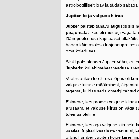
astroloogilliselt igav ja täidab sabag
Jupiter, Io ja valguse kiirus
Jupiter paistab tänavu augustis siis 
peajumalat
, kes oli muidugi väga tä
läänepoolse osa kapitaalset allakäiku
hooga käimasoleva loojanguprotsessi
oma koleduses.
Siiski pole planeet Jupiter väärt, et 
Jupiterist kui abimehest teaduse are
Veebruarikuu loo 3. osa lõpus oli kor
valguse kiiruse mõõtmisest, õigemini s
tegema, kuidas seda ometigi tehtud 
Esimene, kes proovis valguse kiirust 
arusaam, et valguse kiirus on väga su
tulemus oluline.
Esimene, kes aga valguse kiirusele k
vaatles Jupiteri kaaslaste varjutusi,
orbiiidil ümber Jupiteri kõige kiiremin