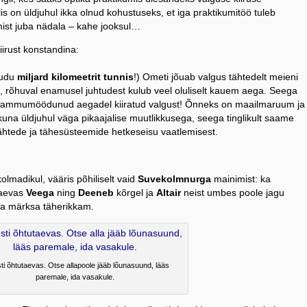
s on üldjuhul ikka olnud kohustuseks, et iga praktikumitöö tuleb
mist juba nädala – kahe jooksul…
irust konstandina:
audu
miljard kilomeetrit tunnis
!) Ometi jõuab valgus tähtedelt meieni
, rõhuval enamusel juhtudest kulub veel oluliselt kauem aega. Seega
lt ammumöödunud aegadel kiiratud valgust! Õnneks on maailmaruum ja
ikuna üldjuhul väga pikaajalise muutlikkusega, seega tinglikult saame
tähtede ja tähesüsteemide hetkeseisu vaatlemisest.
kolmadikul, vääris põhiliselt vaid
Suvekolmnurga
mainimist: ka
taevas
Veega
ning
Deeneb
kõrgel ja
Altair
neist umbes poole jagu
uba märksa täherikkam.
ti õhtutaevas. Otse allapoole jääb lõunasuund, lääs
paremale, ida vasakule.