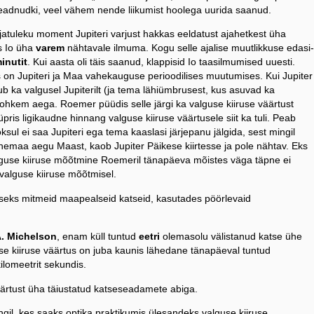
teadnudki, veel vähem nende liikumist hoolega uurida saanud.
ljatuleku moment Jupiteri varjust hakkas eeldatust ajahetkest üha
s Io üha
varem
nähtavale ilmuma. Kogu selle ajalise muutlikkuse edasi-
inutit
. Kui aasta oli täis saanud, klappisid Io taasilmumised uuesti.
s on Jupiteri ja Maa vahekauguse perioodilises muutumises. Kui Jupiter
 ka valgusel Jupiterilt (ja tema lähiümbrusest, kus asuvad ka
ohkem aega. Roemer püüdis selle järgi ka valguse kiiruse väärtust
ris ligikaudne hinnang valguse kiiruse väärtusele siit ka tuli. Peab
sul ei saa Jupiteri ega tema kaaslasi järjepanu jälgida, sest mingil
emaa aegu Maast, kaob Jupiter Päikese kiirtesse ja pole nähtav. Eks
valguse kiiruse mõõtmine Roemeril tänapäeva mõistes väga täpne ei
 valguse kiiruse mõõtmisel.
iseks mitmeid maapealseid katseid, kasutades pöörlevaid
. Michelson
, enam küll tuntud
eetri
olemasolu välistanud katse ühe
se kiiruse väärtus on juba kaunis lähedane tänapäeval tuntud
lomeetrit sekundis.
väärtust üha täiustatud katseseadamete abiga.
gil, kes saaks optika praktikumis ülesandeks valguse kiiruse