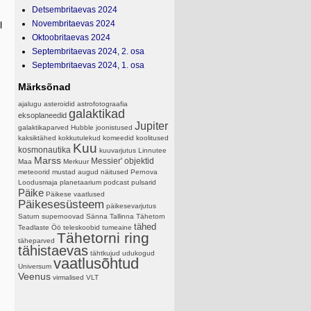
Detsembritaevas 2024
Novembritaevas 2024
l
Oktoobritaevas 2024
Septembritaevas 2024, 2. osa
Septembritaevas 2024, 1. osa
Märksõnad
ajalugu
asteroidid
astrofotograafia
galaktikad
eksoplaneedid
Jupiter
galaktikaparved
Hubble
joonistused
kaksiktähed
kokkutulekud
komeedid
koolitused
Kuu
kosmonautika
kuuvarjutus
Linnutee
Marss
Messier' objektid
Maa
Merkuur
meteoorid
mustad augud
näitused
Pernova
Loodusmaja
planetaarium
podcast
pulsarid
Päike
Päikese vaatlused
Päikesesüsteem
päikesevarjutus
Saturn
supernoovad
Sänna
Tallinna Tähetorn
tähed
Teadlaste Öö
teleskoobid
tumeaine
Tähetorni ring
täheparved
tähistaevas
tähtkujud
udukogud
vaatlusõhtud
Universum
Veenus
virmalised
VLT