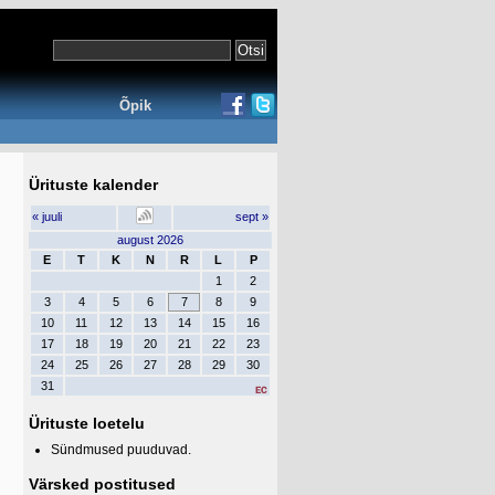
Õpik
Ürituste kalender
« juuli
sept »
august 2026
E
T
K
N
R
L
P
1
2
3
4
5
6
7
8
9
10
11
12
13
14
15
16
17
18
19
20
21
22
23
24
25
26
27
28
29
30
31
Ürituste loetelu
Sündmused puuduvad.
Värsked postitused