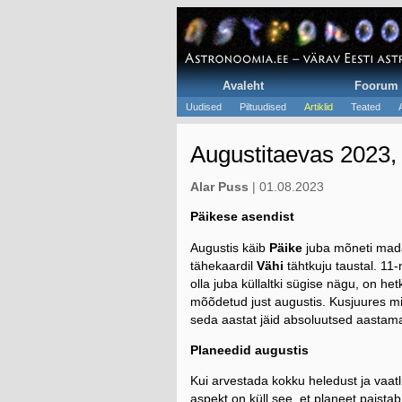
Avaleht
Foorum
Uudised
Piltuudised
Artiklid
Teated
Augustitaevas 2023, 
Alar Puss
| 01.08.2023
Päikese asendist
Augustis käib
Päike
juba mõneti mada
tähekaardil
Vähi
tähtkuju taustal. 11-
olla juba küllaltki sügise nägu, on 
mõõdetud just augustis.
Kusjuures mi
seda aastat jäid absoluutsed aasta
Planeedid augustis
Kui arvestada kokku heledust ja vaat
aspekt on küll see, et planeet paista