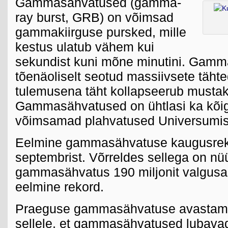
Gammasähvatused (gamma-
ray burst, GRB) on võimsad
gammakiirguse pursked, mille
kestus ulatub vähem kui
sekundist kuni mõne minutini. Gam
tõenäoliselt seotud massiivsete tähte
tulemusena täht kollapseerub musta
Gammasähvatused on ühtlasi ka kõi
võimsamad plahvatused Universumis
Eelmine gammasähvatuse kaugusreko
septembrist. Võrreldes sellega on nü
gammasähvatus 190 miljonit valgusa
eelmine rekord.
Praeguse gammasähvatuse avastamin
sellele, et gammasähvatused lubavad