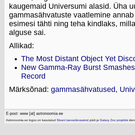
kaugemaid Universumi alasid. Üha u
gammasähvatuste vaatlemine annab 
esimesi tähti ning teha kindlaks, mil
alguse sai.
Allikad:
The Most Distant Object Yet Disc
New Gamma-Ray Burst Smashes 
Record
Märksõnad:
gammasähvatused
,
Uni
E-post: www [at] astronoomia.ee
Astronoomia.ee logos on kasutatud
Sloani taevaülevaatest
pärit ja
Galaxy Zoo projektis
ident