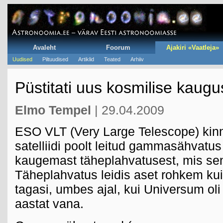
Avaleht
Foorum
Ajakiri «Vaatleja»
Uudised
Piltuudised
Artiklid
Teated
Arhiiv
Püstitati uus kosmilise kaug
Elmo Tempel
| 29.04.2009
ESO VLT (Very Large Telescope) kinn
satelliidi poolt leitud gammasähvatus
kaugemast täheplahvatusest, mis sen
Täheplahvatus leidis aset rohkem kui 
tagasi, umbes ajal, kui Universum oli 
aastat vana.