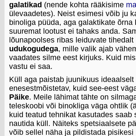
galatikad
(nende kohta rääkisime
ma
ülevaadetes). Neist esimesi võib ju k
binoliga püüda, aga galaktikate õr
suuremat lootust ei tahaks anda. Sa
lõunapoolses ribas leiduvate tihedalt
udukogudega
, mille valik ajab vähe
vaadates silme eest kirjuks. Kuid mis
vastu ei saa.
Küll aga paistab juunikuus ideaalselt
enesestmõistetav, kuid see-eest väg
Päike
. Meile lähimat tähte on silmag
teleskoobi või binokliga väga ohtlik (ä
kuid teatud tehnikat kasutades saab s
nautida küll. Näiteks spetsiaalsete 
võib sellel näha ja pildistada pisike