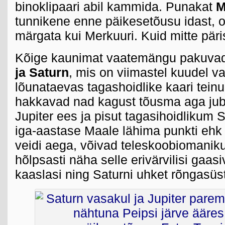
binoklipaari abil kammida. Punakat
M
tunnikene enne päikesetõusu idast, 
märgata kui Merkuuri. Kuid mitte päri
Kõige kaunimat vaatemängu pakuvad
ja Saturn
, mis on viimastel kuudel 
lõunataevas tagashoidlike kaari tein
hakkavad nad kagust tõusma aga jub
Jupiter ees ja pisut tagasihoidlikum 
iga-aastase Maale lähima punkti eh
veidi aega, võivad teleskoobiomaniku
hõlpsasti näha selle erivärvilisi gaas
kaaslasi ning Saturni uhket rõngasüs