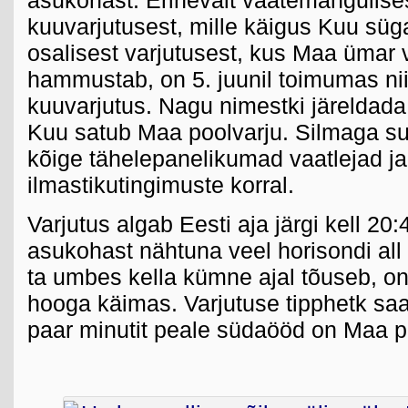
asukohast. Erinevalt vaatemängulisest
kuuvarjutusest, mille käigus Kuu sü
osalisest varjutusest, kus Maa ümar v
hammustab, on 5. juunil toimumas nii
kuuvarjutus. Nagu nimestki järeldada
Kuu satub Maa poolvarju. Silmaga s
kõige tähelepanelikumad vaatlejad j
ilmastikutingimuste korral.
Varjutus algab Eesti aja järgi kell 20
asukohast nähtuna veel horisondi all l
ta umbes kella kümne ajal tõuseb, on 
hooga käimas. Varjutuse tipphetk saa
paar minutit peale südaööd on Maa p