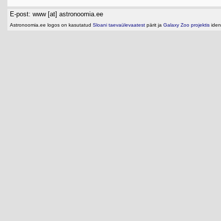
E-post: www [at] astronoomia.ee
Astronoomia.ee logos on kasutatud
Sloani taevaülevaatest
pärit ja
Galaxy Zoo projektis
ident