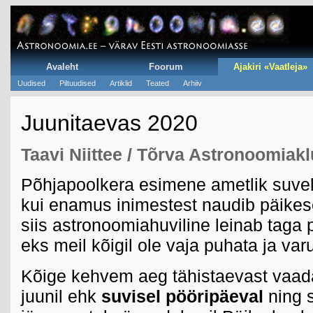
Avaleht
Foorum
Ajakiri «Vaatleja»
Uudised
Piltuudised
Artiklid
Teated
Arhiiv
Juunitaevas 2020
Taavi Niittee / Tõrva Astronoomiakl
Põhjapoolkera esimene ametlik suvek
kui enamus inimestest naudib päikesep
siis astronoomiahuviline leinab taga
eks meil kõigil ole vaja puhata ja var
Kõige kehvem aeg tähistaevast vaad
juunil ehk
suvisel pööripäeval
ning s