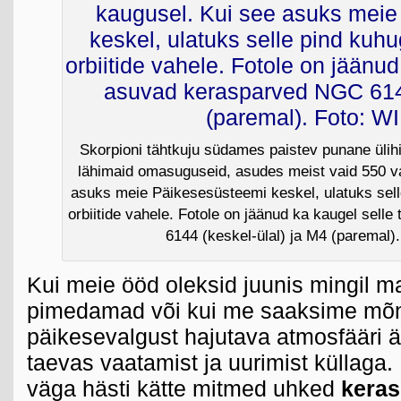
Skorpioni tähtkuju südames paistev punane ülihi
lähimaid omasuguseid, asudes meist vaid 550 v
asuks meie Päikesesüsteemi keskel, ulatuks selle
orbiitide vahele. Fotole on jäänud ka kaugel sel
6144 (keskel-ülal) ja M4 (paremal
Kui meie ööd oleksid juunis mingil m
pimedamad või kui me saaksime mõn
päikesevalgust hajutava atmosfääri ä
taevas vaatamist ja uurimist küllaga. 
väga hästi kätte mitmed uhked
keras