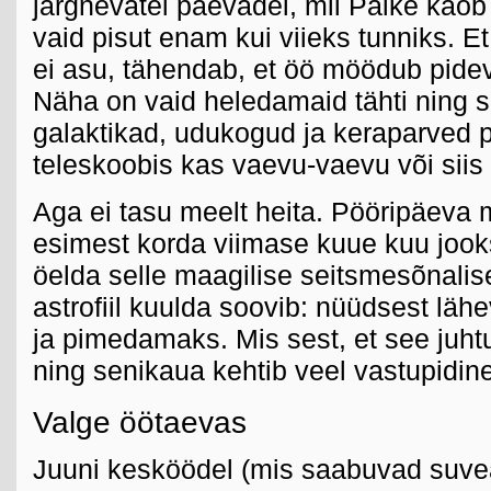
järgnevatel päevadel, mil Päike kaob
vaid pisut enam kui viieks tunniks. E
ei asu, tähendab, et öö möödub pid
Näha on vaid heledamaid tähti ning s
galaktikad, udukogud ja keraparved p
teleskoobis kas vaevu-vaevu või siis 
Aga ei tasu meelt heita. Pööripäeva
esimest korda viimase kuue kuu joo
öelda selle maagilise seitsmesõnalis
astrofiil kuulda soovib: nüüdsest lä
ja pimedamaks. Mis sest, et see juhtu
ning senikaua kehtib veel vastupidine
Valge öötaevas
Juuni kesköödel (mis saabuvad suveaj