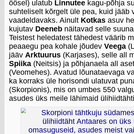
öösel) ulatub
Linnutee
kagu-põhja su
suhteliselt kõrgelt üle pea, kuid jääb 
vaadeldavaks. Ainult
Kotkas
asuv h
kujutav
Deeneb
näitavad selle suun
Teistest heledatest tähedest väärib 
peaaegu pea kohale jõudev
Veega
(L
jääv
Arktuurus
(Karjases), selle all
Spiika
(Neitsis) ja põhjanaela all as
(Veomehes). Avatud lõunataevaga va
ka korraks üle horisondi ulatuvat pu
(Skorpionis), mis on umbes 550 valg
asudes üks meile lähimaid ülihiidtähti