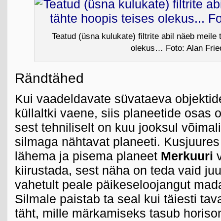
Teatud (üsna kulukate) filtrite abil näeb meile 
olekus… Foto: Alan Fri
Rändtähed
Kui vaadeldavate süvataeva objektide
küllaltki vaene, siis planeetide osas 
sest tehniliselt on kuu jooksul võimal
silmaga nähtavat planeeti. Kusjuures
lähema ja pisema planeet
Merkuuri
v
kiirustada, sest näha on teda vaid ju
vahetult peale päikeseloojangut mada
Silmale paistab ta seal kui täiesti tava
täht, mille märkamiseks tasub horison