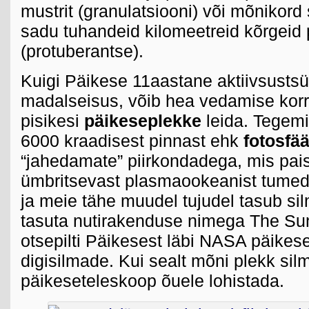
mustrit (granulatsiooni) või mõnikord
sadu tuhandeid kilomeetreid kõrgeid
(protuberantse).
Kuigi Päikese 11aastane aktiivsustsü
madalseisus, võib hea vedamise korra
pisikesi
päikeseplekke
leida. Tegemi
6000 kraadisest pinnast ehk
fotosfää
“jahedamate” piirkondadega, mis pai
ümbritsevast plasmaookeanist tumed
ja meie tähe muudel tujudel tasub sil
tasuta nutirakenduse nimega The Su
otsepilti Päikesest läbi NASA päikes
digisilmade. Kui sealt mõni plekk si
päikeseteleskoop õuele lohistada.