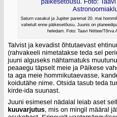
Saturn vasakul ja Jupiter paremal 20. mai hommi
vahetult enne päikesetõusu. Juunis on planeedipa
heledam. Foto: Taavi Niittee/Tõrva 
Talvist ja kevadist õhtutaevast ehtin
(rahvakeeli nimetatakse teda sel per
juuni alguseks nähtamatuks muutunud
peaaegu täpselt meie ja Päikese vah
ta aga meie hommikutaevasse, kandes
koidutähe nime. Otsida tasub teda t
kirde-ida suunast.
Juuni esimesel nädalal leiab aset sel
kuuvarjutus
, mis on mingil määral jä