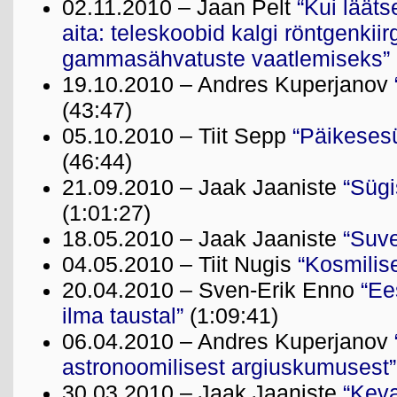
02.11.2010 – Jaan Pelt
“Kui lääts
aita: teleskoobid kalgi röntgenkiir
gammasähvatuste vaatlemiseks”
19.10.2010 – Andres Kuperjanov
(43:47)
05.10.2010 – Tiit Sepp
“Päikesesü
(46:44)
21.09.2010 – Jaak Jaaniste
“Sügi
(1:01:27)
18.05.2010 – Jaak Jaaniste
“Suv
04.05.2010 – Tiit Nugis
“Kosmilis
20.04.2010 – Sven-Erik Enno
“Ee
ilma taustal”
(1:09:41)
06.04.2010 – Andres Kuperjanov
astronoomilisest argiuskumusest”
30.03.2010 – Jaak Jaaniste
“Kev