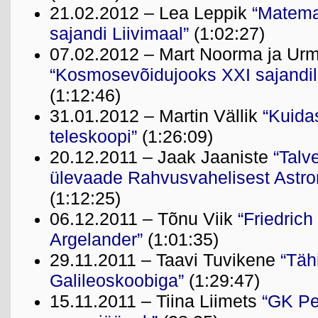
21.02.2012 – Lea Leppik
“Matema
sajandi Liivimaal”
(1:02:27)
07.02.2012 – Mart Noorma ja Urm
“Kosmosevõidujooks XXI sajandil: 
(1:12:46)
31.01.2012 – Martin Vällik
“Kuida
teleskoopi”
(1:26:09)
20.12.2011 – Jaak Jaaniste
“Talv
ülevaade Rahvusvahelisest Astro
(1:12:25)
06.12.2011 – Tõnu Viik
“Friedric
Argelander”
(1:01:35)
29.11.2011 – Taavi Tuvikene
“Täh
Galileoskoobiga”
(1:29:47)
15.11.2011 – Tiina Liimets
“GK Per