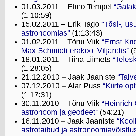
01.03.2011 – Elmo Tempel
“Galak
(1:10:59)
15.02.2011 – Erik Tago
“Tõsi-, us
astronoomias”
(1:13:43)
01.02.2011 – Tõnu Viik
“Ernst Kn
Max Schmidti erakool Viljandis”
(
18.01.2011 – Tiina Liimets
“Teles
(1:28:05)
21.12.2010 – Jaak Jaaniste
“Talv
07.12.2010 – Alar Puss
“Kiirte op
(1:17:31)
30.11.2010 – Tõnu Viik
“Heinrich
astronoom ja geodeet”
(54:21)
16.11.2010 – Jaak Jaaniste
“Kool
astrotaibud ja astronoomiavõistlu