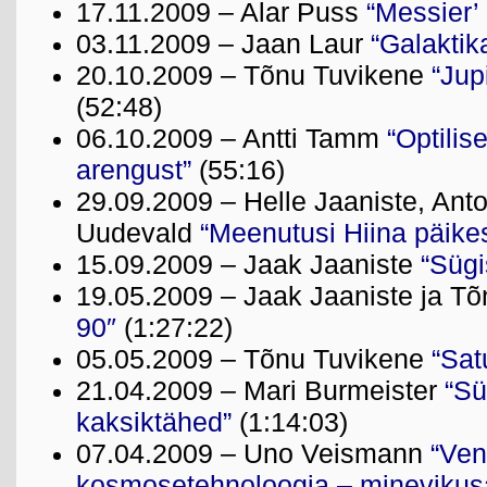
17.11.2009 – Alar Puss
“Messier’
03.11.2009 – Jaan Laur
“Galaktik
20.10.2009 – Tõnu Tuvikene
“Jup
(52:48)
06.10.2009 – Antti Tamm
“Optilis
arengust”
(55:16)
29.09.2009 – Helle Jaaniste, Anton
Uudevald
“Meenutusi Hiina päike
15.09.2009 – Jaak Jaaniste
“Sügi
19.05.2009 – Jaak Jaaniste ja Tõ
90″
(1:27:22)
05.05.2009 – Tõnu Tuvikene
“Sat
21.04.2009 – Mari Burmeister
“Sü
kaksiktähed”
(1:14:03)
07.04.2009 – Uno Veismann
“Ven
kosmosetehnoloogia – minevikusa