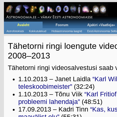
Avaleht
Foorum
Ajakiri «Vaatleja»
Astrofotoklubi
Kokkutulekud
Hobiastronoomia laagrid
Eesti Astronoomia Selts
Tähetorni ringi loengute vid
2008–2013
Tähetorni ringi videosalvestusi saab
1.10.2013 – Janet Laidla
“Karl Wi
teleskoobimeister”
(32:24)
1.10.2013 – Tõnu Viik
“Karl Frit
probleemi lahendaja”
(48:51)
17.09.2013 – Kadri Tinn
“Kas, kus
maavälist elu”
(55:31)