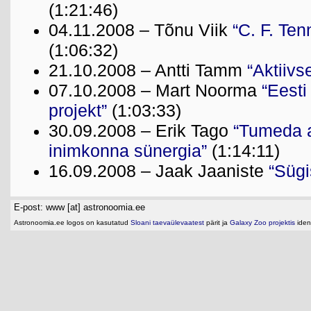
(1:21:46)
04.11.2008 – Tõnu Viik
“C. F. Ten
(1:06:32)
21.10.2008 – Antti Tamm
“Aktiivs
07.10.2008 – Mart Noorma
“Eesti
projekt”
(1:03:33)
30.09.2008 – Erik Tago
“Tumeda a
inimkonna sünergia”
(1:14:11)
16.09.2008 – Jaak Jaaniste
“Sügi
E-post: www [at] astronoomia.ee
Astronoomia.ee logos on kasutatud
Sloani taevaülevaatest
pärit ja
Galaxy Zoo projektis
ident