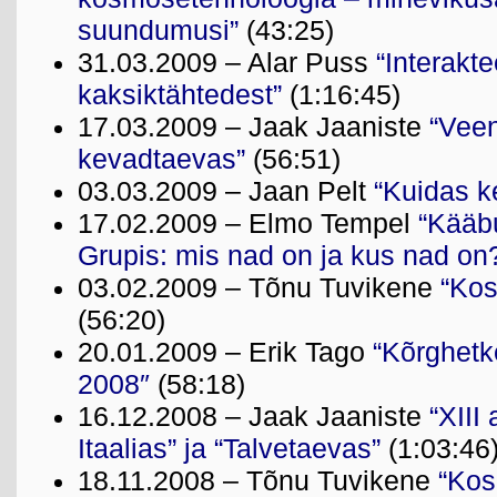
suundumusi”
(43:25)
31.03.2009 – Alar Puss
“Interakt
kaksiktähtedest”
(1:16:45)
17.03.2009 – Jaak Jaaniste
“Veen
kevadtaevas”
(56:51)
03.03.2009 – Jaan Pelt
“Kuidas k
17.02.2009 – Elmo Tempel
“Kääb
Grupis: mis nad on ja kus nad on
03.02.2009 – Tõnu Tuvikene
“Ko
(56:20)
20.01.2009 – Erik Tago
“Kõrghetk
2008″
(58:18)
16.12.2008 – Jaak Jaaniste
“XIII
Itaalias” ja “Talvetaevas”
(1:03:46
18.11.2008 – Tõnu Tuvikene
“Kos