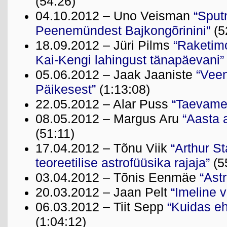
(54:26)
04.10.2012 – Uno Veisman
“Sputn
Peenemündest Bajkongõrinini”
(5
18.09.2012 – Jüri Pilms
“Raketimo
Kai-Kengi lahingust tänapäevani”
05.06.2012 – Jaak Jaaniste
“Vee
Päikesest”
(1:13:08)
22.05.2012 – Alar Puss
“Taevame
08.05.2012 – Margus Aru
“Aasta
(51:11)
17.04.2012 – Tõnu Viik
“Arthur S
teoreetilise astrofüüsika rajaja”
(5
03.04.2012 – Tõnis Eenmäe
“Astr
20.03.2012 – Jaan Pelt
“Imeline v
06.03.2012 – Tiit Sepp
“Kuidas eh
(1:04:12)