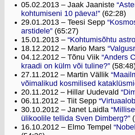
05.02.2013 – Jaak Jaaniste
“Aste
kohtumiseni 10 päeva!”
(62:28)
29.01.2013 – Teesi Sepp
“Kosmos
arstidele”
(65:27)
15.01.2013 –
“Kohtumisõhtu astr
18.12.2012 – Mario Mars
“Valgus
04.12.2012 – Tõnu Viik
“Anders C
kraadi on külm või tuline?”
(58:48
27.11.2012 – Martin Vällik
“Maailm
võimalikud kosmilised kataklüsmi
20.11.2012 – Hillar Uudevald
“Di
06.11.2012 – Tiit Sepp
“Virtuaalo
30.10.2012 – Janet Laidla
“Millis
ülikoolile tellida Sven Dimberg?”
(
16.10.2012 – Elmo Tempel
“Nobel