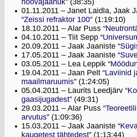
noovajäänuk”
(38:35)
01.11.2011 – Janet Laidla, Jaak J
“Zeissi refraktor 100″
(1:19:10)
18.10.2011 – Alar Puss
“Neutront
04.10.2011 – Tiit Sepp
“Universum
20.09.2011 – Jaak Jaaniste
“Sügi
17.05.2011 – Jaak Jaaniste
“Suve
03.05.2011 – Lea Leppik
“Möödun
19.04.2011 – Jaan Pelt
“Laviinid 
maailmaruumis”
(1:24:05)
05.04.2011 – Laurits Leedjärv
“Ko
gaasijugadest”
(49:31)
29.03.2011 – Alar Puss
“Teoreetili
arvutus”
(1:09:36)
15.03.2011 – Jaak Jaaniste
“Keva
kaugetest tähtedest”
(1:13:44)