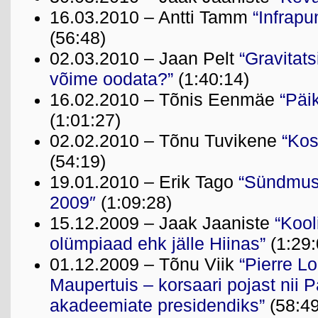
16.03.2010 – Antti Tamm
“Infrap
(56:48)
02.03.2010 – Jaan Pelt
“Gravitats
võime oodata?”
(1:40:14)
16.02.2010 – Tõnis Eenmäe
“Päi
(1:01:27)
02.02.2010 – Tõnu Tuvikene
“Ko
(54:19)
19.01.2010 – Erik Tago
“Sündmusi
2009″
(1:09:28)
15.12.2009 – Jaak Jaaniste
“Kool
olümpiaad ehk jälle Hiinas”
(1:29:
01.12.2009 – Tõnu Viik
“Pierre L
Maupertuis – korsaari pojast nii Par
akadeemiate presidendiks”
(58:49