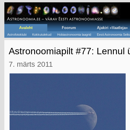
Avaleht
Foorum
Ajakiri «Vaatleja»
Astrofotoklubi
Kokkutulekud
Hobiastronoomia laagrid
Eesti Astronoomia Selts
Astronoomiapilt #77: Lennul 
7. märts 2011