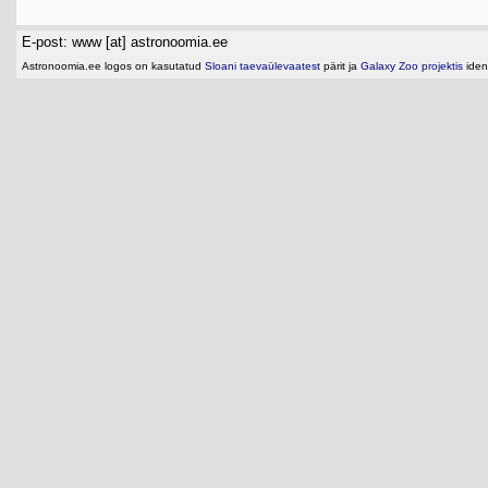
E-post: www [at] astronoomia.ee
Astronoomia.ee logos on kasutatud
Sloani taevaülevaatest
pärit ja
Galaxy Zoo projektis
ident