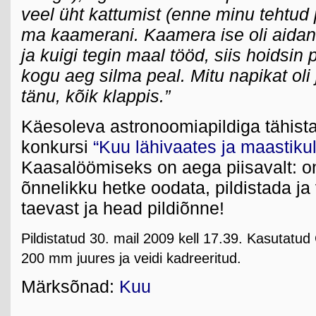
veel üht kattumist (enne minu tehtud p
ma kaamerani. Kaamera ise oli aidan
ja kuigi tegin maal tööd, siis hoidsin 
kogu aeg silma peal. Mitu napikat oli 
tänu, kõik klappis.”
Käesoleva astronoomiapildiga tähista
konkursi
“Kuu lähivaates ja maastikul
Kaasalöömiseks on aega piisavalt: on
õnnelikku hetke oodata, pildistada ja 
taevast ja head pildiõnne!
Pildistatud 30. mail 2009 kell 17.39. Kasutatud
200 mm juures ja veidi kadreeritud.
Märksõnad:
Kuu