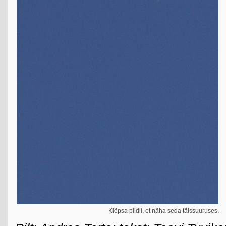
Klõpsa pildil, et näha seda täissuuruses.