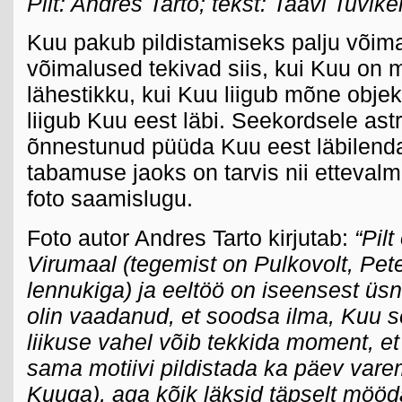
Pilt: Andres Tarto; tekst: Taavi Tuvik
Kuu pakub pildistamiseks palju võima
võimalused tekivad siis, kui Kuu on
lähestikku, kui Kuu liigub mõne objekt
liigub Kuu eest läbi. Seekordsele ast
õnnestunud püüda Kuu eest läbilendav
tabamuse jaoks on tarvis nii ettevalm
foto saamislugu.
Foto autor Andres Tarto kirjutab:
“Pil
Virumaal (tegemist on Pulkovolt, Peter
lennukiga) ja eeltöö on iseensest üsn
olin vaadanud, et soodsa ilma, Kuu se
liikuse vahel võib tekkida moment, e
sama motiivi pildistada ka päev var
Kuuga), aga kõik läksid täpselt möö