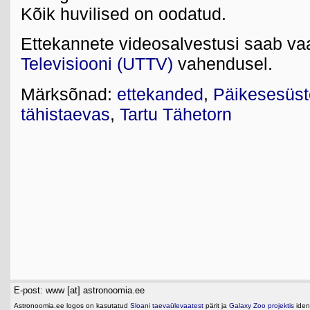
Kõik huvilised on oodatud.
Ettekannete videosalvestusi saab v
Televisiooni (UTTV)
vahendusel.
Märksõnad:
ettekanded
,
Päikesesüs
tähistaevas
,
Tartu Tähetorn
E-post: www [at] astronoomia.ee
Astronoomia.ee logos on kasutatud
Sloani taevaülevaatest
pärit ja
Galaxy Zoo projektis
ident