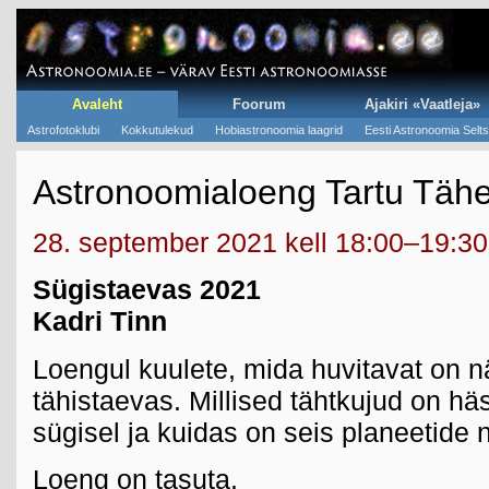
Avaleht
Foorum
Ajakiri «Vaatleja»
Astrofotoklubi
Kokkutulekud
Hobiastronoomia laagrid
Eesti Astronoomia Selts
Astronoomialoeng Tartu Tähe
28. september 2021 kell 18:00–19:30
Sügistaevas 2021
Kadri Tinn
Loengul kuulete, mida huvitavat on n
tähistaevas. Millised tähtkujud on hä
sügisel ja kuidas on seis planeetide
Loeng on tasuta.