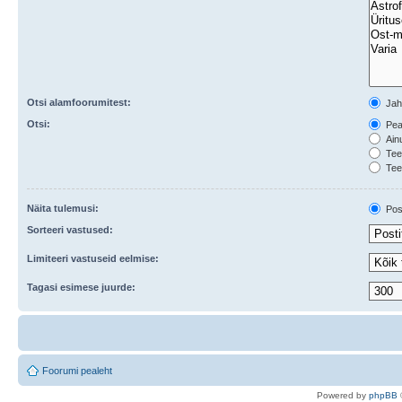
Otsi alamfoorumitest:
Ja
Otsi:
Peal
Ainu
Teem
Tee
Näita tulemusi:
Post
Sorteeri vastused:
Limiteeri vastuseid eelmise:
Tagasi esimese juurde:
Foorumi pealeht
Po
we
red b
y
p
hpB
B