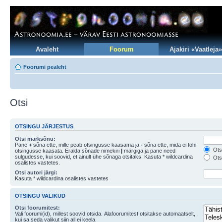
Avaleht
Foorum
Ajakiri «Vaatleja»
Foorumi pealeht
Otsi
OTSINGU JÄRJESTUS
Otsi märksõnu:
Pane
+
sõna ette, mille peab otsingusse kaasama ja
-
sõna ette, mida ei tohi
Otsi
otsingusse kaasata. Eralda sõnade nimekiri
|
märgiga ja pane need
sulgudesse, kui soovid, et ainult ühe sõnaga otsitaks. Kasuta * wildcardina
Otsi
osalistes vastetes.
Otsi autori järgi:
Kasuta * wildcardina osalistes vastetes
OTSINGU VALIKUD
Otsi foorumitest:
Vali foorumi(id), millest soovid otsida. Alafoorumitest otsitakse automaatselt,
kui sa seda valikut siin all ei keela.