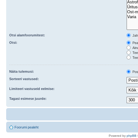
Otsi alamfoorumitest:
Ja
Otsi:
Peal
Ainu
Teem
Tee
Näita tulemusi:
Post
Sorteeri vastused:
Limiteeri vastuseid eelmise:
Tagasi esimese juurde:
Foorumi pealeht
Po
we
red b
y
p
hpB
B