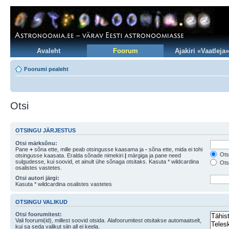
Avaleht
Foorum
Ajakiri «Vaatleja»
Foorumi pealeht
Otsi
OTSINGU JÄRJESTUS
Otsi märksõnu:
Pane
+
sõna ette, mille peab otsingusse kaasama ja
-
sõna ette, mida ei tohi
Otsi
otsingusse kaasata. Eralda sõnade nimekiri
|
märgiga ja pane need
sulgudesse, kui soovid, et ainult ühe sõnaga otsitaks. Kasuta * wildcardina
Otsi
osalistes vastetes.
Otsi autori järgi:
Kasuta * wildcardina osalistes vastetes
OTSINGU VALIKUD
Otsi foorumitest:
Vali foorumi(id), millest soovid otsida. Alafoorumitest otsitakse automaatselt,
kui sa seda valikut siin all ei keela.