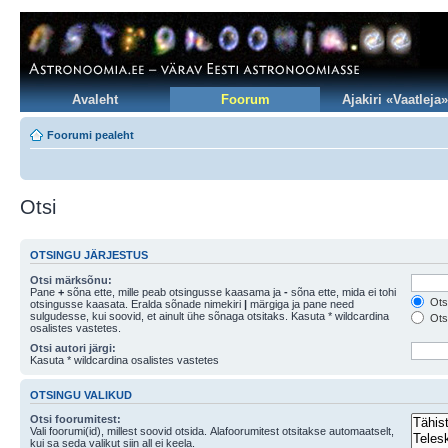
Avaleht
Foorum
Ajakiri «Vaatleja»
Foorumi pealeht
Otsi
OTSINGU JÄRJESTUS
Otsi märksõnu:
Pane
+
sõna ette, mille peab otsingusse kaasama ja
-
sõna ette, mida ei tohi
Otsi
otsingusse kaasata. Eralda sõnade nimekiri
|
märgiga ja pane need
sulgudesse, kui soovid, et ainult ühe sõnaga otsitaks. Kasuta * wildcardina
Otsi
osalistes vastetes.
Otsi autori järgi:
Kasuta * wildcardina osalistes vastetes
OTSINGU VALIKUD
Otsi foorumitest:
Vali foorumi(id), millest soovid otsida. Alafoorumitest otsitakse automaatselt,
kui sa seda valikut siin all ei keela.