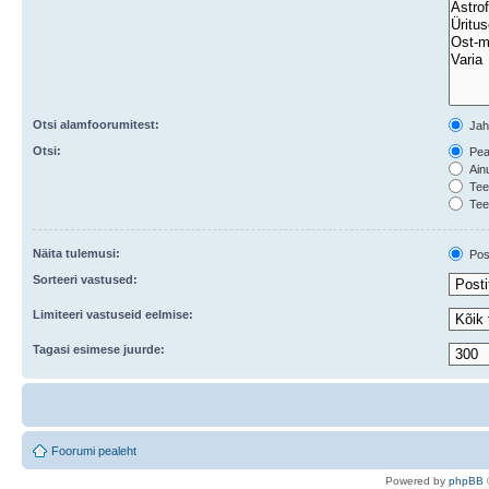
Otsi alamfoorumitest:
Ja
Otsi:
Peal
Ainu
Teem
Tee
Näita tulemusi:
Post
Sorteeri vastused:
Limiteeri vastuseid eelmise:
Tagasi esimese juurde:
Foorumi pealeht
Po
we
red b
y
p
hpB
B