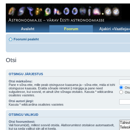
Avaleht
Foorum
Ajakiri «Vaatleja»
Foorumi pealeht
Otsi
OTSINGU JÄRJESTUS
Otsi märksõnu:
Pane
+
sõna ette, mille peab otsingusse kaasama ja
-
sõna ette, mida ei tohi
Otsi
otsingusse kaasata. Eralda sõnade nimekiri
|
märgiga ja pane need
sulgudesse, kui soovid, et ainult ühe sõnaga otsitaks. Kasuta * wildcardina
Otsi
osalistes vastetes.
Otsi autori järgi:
Kasuta * wildcardina osalistes vastetes
OTSINGU VALIKUD
Otsi foorumitest:
Vali foorumi(id), millest soovid otsida. Alafoorumitest otsitakse automaatselt,
kui sa seda valikut siin all ei keela.