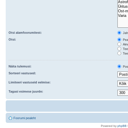
Otsi alamfoorumitest:
Ja
Otsi:
Peal
Ainu
Teem
Tee
Näita tulemusi:
Post
Sorteeri vastused:
Limiteeri vastuseid eelmise:
Tagasi esimese juurde:
Foorumi pealeht
Po
we
red b
y
p
hpB
B