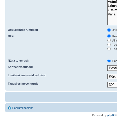
Otsi alamfoorumitest:
Ja
Otsi:
Peal
Ainu
Teem
Tee
Näita tulemusi:
Post
Sorteeri vastused:
Limiteeri vastuseid eelmise:
Tagasi esimese juurde:
Foorumi pealeht
Po
we
red b
y
p
hpB
B