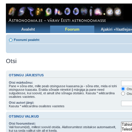
Avaleht
Foorum
Ajakiri «Vaatleja»
Foorumi pealeht
Otsi
OTSINGU JÄRJESTUS
Otsi märksõnu:
Pane
+
sõna ette, mille peab otsingusse kaasama ja
-
sõna ette, mida ei tohi
Otsi
otsingusse kaasata. Eralda sõnade nimekiri
|
märgiga ja pane need
sulgudesse, kui soovid, et ainult ühe sõnaga otsitaks. Kasuta * wildcardina
Otsi
osalistes vastetes.
Otsi autori järgi:
Kasuta * wildcardina osalistes vastetes
OTSINGU VALIKUD
Otsi foorumitest:
Vali foorumi(id), millest soovid otsida. Alafoorumitest otsitakse automaatselt,
kui sa seda valikut siin all ei keela.