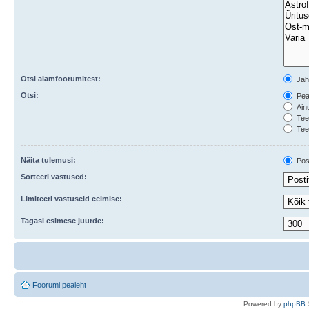
Otsi alamfoorumitest:
Ja
Otsi:
Peal
Ainu
Teem
Tee
Näita tulemusi:
Post
Sorteeri vastused:
Limiteeri vastuseid eelmise:
Tagasi esimese juurde:
Foorumi pealeht
Po
we
red b
y
p
hpB
B