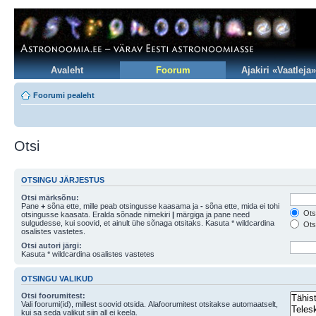
Avaleht
Foorum
Ajakiri «Vaatleja»
Foorumi pealeht
Otsi
OTSINGU JÄRJESTUS
Otsi märksõnu:
Pane
+
sõna ette, mille peab otsingusse kaasama ja
-
sõna ette, mida ei tohi
Otsi
otsingusse kaasata. Eralda sõnade nimekiri
|
märgiga ja pane need
sulgudesse, kui soovid, et ainult ühe sõnaga otsitaks. Kasuta * wildcardina
Otsi
osalistes vastetes.
Otsi autori järgi:
Kasuta * wildcardina osalistes vastetes
OTSINGU VALIKUD
Otsi foorumitest:
Vali foorumi(id), millest soovid otsida. Alafoorumitest otsitakse automaatselt,
kui sa seda valikut siin all ei keela.