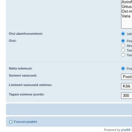
Otsi alamfoorumitest:
Ja
Otsi:
Peal
Ainu
Teem
Tee
Näita tulemusi:
Post
Sorteeri vastused:
Limiteeri vastuseid eelmise:
Tagasi esimese juurde:
Foorumi pealeht
Po
we
red b
y
p
hpB
B