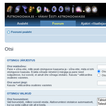
Avaleht
Foorum
Ajakiri «Vaatleja»
Foorumi pealeht
Otsi
OTSINGU JÄRJESTUS
Otsi märksõnu:
Pane
+
sõna ette, mille peab otsingusse kaasama ja
-
sõna ette, mida ei tohi
Otsi
otsingusse kaasata. Eralda sõnade nimekiri
|
märgiga ja pane need
sulgudesse, kui soovid, et ainult ühe sõnaga otsitaks. Kasuta * wildcardina
Otsi
osalistes vastetes.
Otsi autori järgi:
Kasuta * wildcardina osalistes vastetes
OTSINGU VALIKUD
Otsi foorumitest:
Vali foorumi(id), millest soovid otsida. Alafoorumitest otsitakse automaatselt,
kui sa seda valikut siin all ei keela.