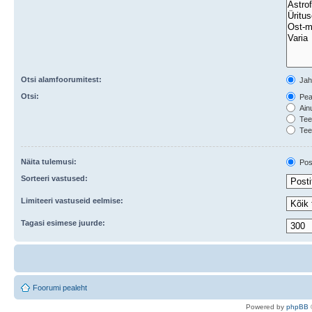
Otsi alamfoorumitest:
Ja
Otsi:
Peal
Ainu
Teem
Tee
Näita tulemusi:
Post
Sorteeri vastused:
Limiteeri vastuseid eelmise:
Tagasi esimese juurde:
Foorumi pealeht
Po
we
red b
y
p
hpB
B