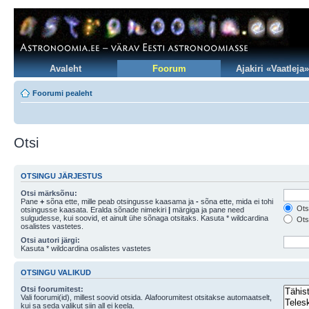
Avaleht
Foorum
Ajakiri «Vaatleja»
Foorumi pealeht
Otsi
OTSINGU JÄRJESTUS
Otsi märksõnu:
Pane
+
sõna ette, mille peab otsingusse kaasama ja
-
sõna ette, mida ei tohi
Otsi
otsingusse kaasata. Eralda sõnade nimekiri
|
märgiga ja pane need
sulgudesse, kui soovid, et ainult ühe sõnaga otsitaks. Kasuta * wildcardina
Otsi
osalistes vastetes.
Otsi autori järgi:
Kasuta * wildcardina osalistes vastetes
OTSINGU VALIKUD
Otsi foorumitest:
Vali foorumi(id), millest soovid otsida. Alafoorumitest otsitakse automaatselt,
kui sa seda valikut siin all ei keela.