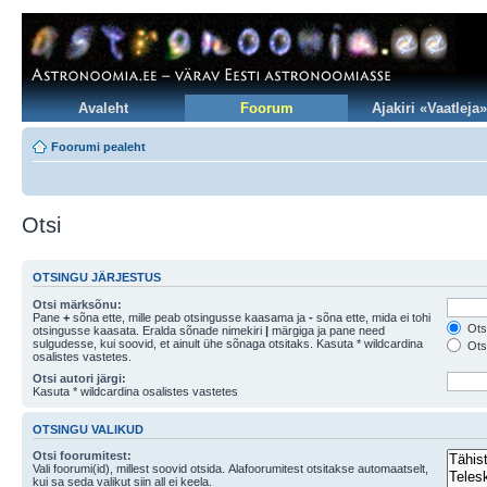
Avaleht
Foorum
Ajakiri «Vaatleja»
Foorumi pealeht
Otsi
OTSINGU JÄRJESTUS
Otsi märksõnu:
Pane
+
sõna ette, mille peab otsingusse kaasama ja
-
sõna ette, mida ei tohi
Otsi
otsingusse kaasata. Eralda sõnade nimekiri
|
märgiga ja pane need
sulgudesse, kui soovid, et ainult ühe sõnaga otsitaks. Kasuta * wildcardina
Otsi
osalistes vastetes.
Otsi autori järgi:
Kasuta * wildcardina osalistes vastetes
OTSINGU VALIKUD
Otsi foorumitest:
Vali foorumi(id), millest soovid otsida. Alafoorumitest otsitakse automaatselt,
kui sa seda valikut siin all ei keela.