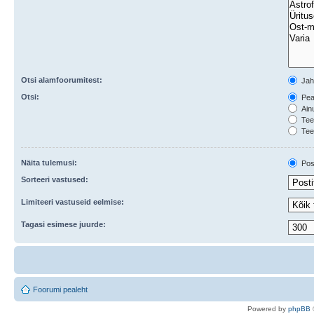
Otsi alamfoorumitest:
Ja
Otsi:
Peal
Ainu
Teem
Tee
Näita tulemusi:
Post
Sorteeri vastused:
Limiteeri vastuseid eelmise:
Tagasi esimese juurde:
Foorumi pealeht
Po
we
red b
y
p
hpB
B