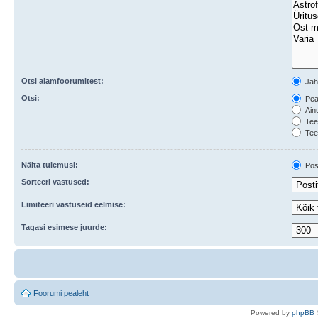
Otsi alamfoorumitest:
Ja
Otsi:
Peal
Ainu
Teem
Tee
Näita tulemusi:
Post
Sorteeri vastused:
Limiteeri vastuseid eelmise:
Tagasi esimese juurde:
Foorumi pealeht
Po
we
red b
y
p
hpB
B