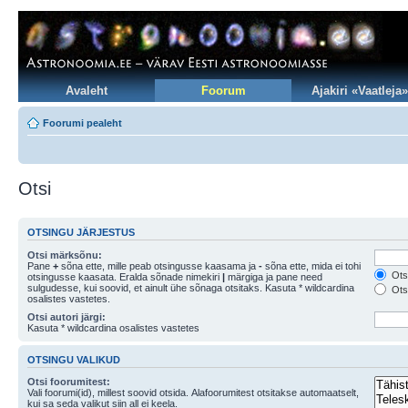
Avaleht
Foorum
Ajakiri «Vaatleja»
Foorumi pealeht
Otsi
OTSINGU JÄRJESTUS
Otsi märksõnu:
Pane
+
sõna ette, mille peab otsingusse kaasama ja
-
sõna ette, mida ei tohi
Otsi
otsingusse kaasata. Eralda sõnade nimekiri
|
märgiga ja pane need
sulgudesse, kui soovid, et ainult ühe sõnaga otsitaks. Kasuta * wildcardina
Otsi
osalistes vastetes.
Otsi autori järgi:
Kasuta * wildcardina osalistes vastetes
OTSINGU VALIKUD
Otsi foorumitest:
Vali foorumi(id), millest soovid otsida. Alafoorumitest otsitakse automaatselt,
kui sa seda valikut siin all ei keela.