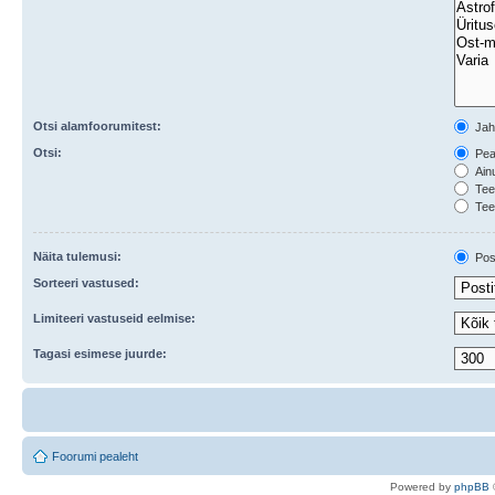
Otsi alamfoorumitest:
Ja
Otsi:
Peal
Ainu
Teem
Tee
Näita tulemusi:
Post
Sorteeri vastused:
Limiteeri vastuseid eelmise:
Tagasi esimese juurde:
Foorumi pealeht
Po
we
red b
y
p
hpB
B