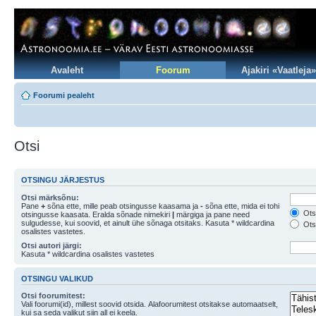
Avaleht
Foorum
Ajakiri «Vaatleja»
Foorumi pealeht
Otsi
OTSINGU JÄRJESTUS
Otsi märksõnu:
Pane
+
sõna ette, mille peab otsingusse kaasama ja
-
sõna ette, mida ei tohi
Otsi
otsingusse kaasata. Eralda sõnade nimekiri
|
märgiga ja pane need
sulgudesse, kui soovid, et ainult ühe sõnaga otsitaks. Kasuta * wildcardina
Otsi
osalistes vastetes.
Otsi autori järgi:
Kasuta * wildcardina osalistes vastetes
OTSINGU VALIKUD
Otsi foorumitest:
Vali foorumi(id), millest soovid otsida. Alafoorumitest otsitakse automaatselt,
kui sa seda valikut siin all ei keela.