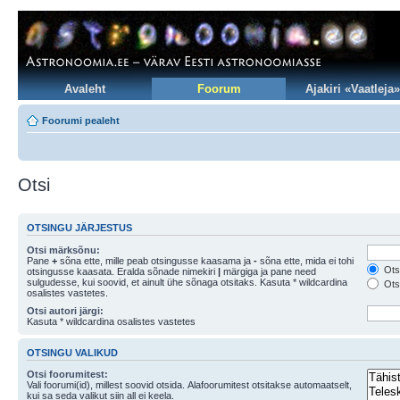
Avaleht
Foorum
Ajakiri «Vaatleja»
Foorumi pealeht
Otsi
OTSINGU JÄRJESTUS
Otsi märksõnu:
Pane
+
sõna ette, mille peab otsingusse kaasama ja
-
sõna ette, mida ei tohi
Otsi
otsingusse kaasata. Eralda sõnade nimekiri
|
märgiga ja pane need
sulgudesse, kui soovid, et ainult ühe sõnaga otsitaks. Kasuta * wildcardina
Otsi
osalistes vastetes.
Otsi autori järgi:
Kasuta * wildcardina osalistes vastetes
OTSINGU VALIKUD
Otsi foorumitest:
Vali foorumi(id), millest soovid otsida. Alafoorumitest otsitakse automaatselt,
kui sa seda valikut siin all ei keela.