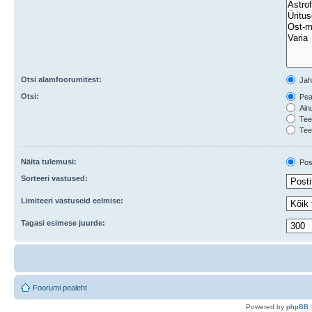
Otsi alamfoorumitest:
Ja
Otsi:
Peal
Ainu
Teem
Tee
Näita tulemusi:
Post
Sorteeri vastused:
Limiteeri vastuseid eelmise:
Tagasi esimese juurde:
Foorumi pealeht
Po
we
red b
y
p
hpB
B