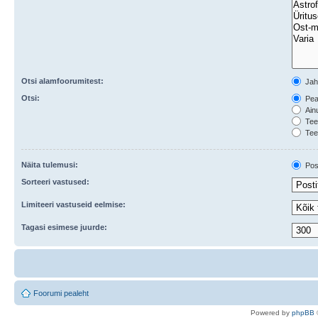
Otsi alamfoorumitest:
Ja
Otsi:
Peal
Ainu
Teem
Tee
Näita tulemusi:
Post
Sorteeri vastused:
Limiteeri vastuseid eelmise:
Tagasi esimese juurde:
Foorumi pealeht
Po
we
red b
y
p
hpB
B