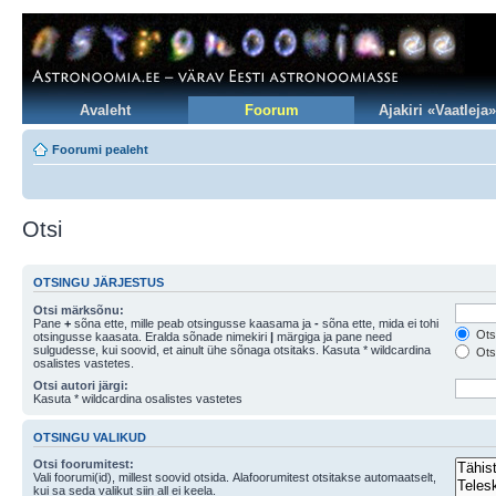
Avaleht
Foorum
Ajakiri «Vaatleja»
Foorumi pealeht
Otsi
OTSINGU JÄRJESTUS
Otsi märksõnu:
Pane
+
sõna ette, mille peab otsingusse kaasama ja
-
sõna ette, mida ei tohi
Otsi
otsingusse kaasata. Eralda sõnade nimekiri
|
märgiga ja pane need
sulgudesse, kui soovid, et ainult ühe sõnaga otsitaks. Kasuta * wildcardina
Otsi
osalistes vastetes.
Otsi autori järgi:
Kasuta * wildcardina osalistes vastetes
OTSINGU VALIKUD
Otsi foorumitest:
Vali foorumi(id), millest soovid otsida. Alafoorumitest otsitakse automaatselt,
kui sa seda valikut siin all ei keela.