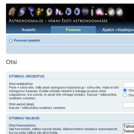
Avaleht
Foorum
Ajakiri «Vaatleja»
Foorumi pealeht
Otsi
OTSINGU JÄRJESTUS
Otsi märksõnu:
Pane
+
sõna ette, mille peab otsingusse kaasama ja
-
sõna ette, mida ei tohi
Otsi
otsingusse kaasata. Eralda sõnade nimekiri
|
märgiga ja pane need
sulgudesse, kui soovid, et ainult ühe sõnaga otsitaks. Kasuta * wildcardina
Otsi
osalistes vastetes.
Otsi autori järgi:
Kasuta * wildcardina osalistes vastetes
OTSINGU VALIKUD
Otsi foorumitest:
Vali foorumi(id), millest soovid otsida. Alafoorumitest otsitakse automaatselt,
kui sa seda valikut siin all ei keela.