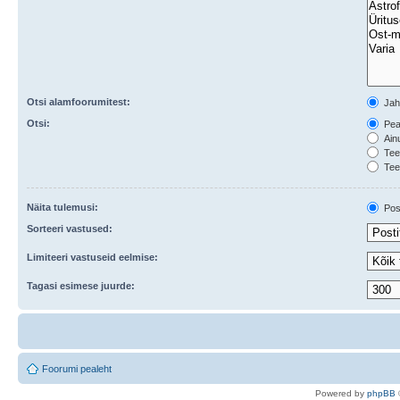
Otsi alamfoorumitest:
Ja
Otsi:
Peal
Ainu
Teem
Tee
Näita tulemusi:
Post
Sorteeri vastused:
Limiteeri vastuseid eelmise:
Tagasi esimese juurde:
Foorumi pealeht
Po
we
red b
y
p
hpB
B