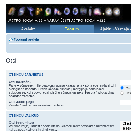
Avaleht
Foorum
Ajakiri «Vaatleja»
Foorumi pealeht
Otsi
OTSINGU JÄRJESTUS
Otsi märksõnu:
Pane
+
sõna ette, mille peab otsingusse kaasama ja
-
sõna ette, mida ei tohi
Otsi
otsingusse kaasata. Eralda sõnade nimekiri
|
märgiga ja pane need
sulgudesse, kui soovid, et ainult ühe sõnaga otsitaks. Kasuta * wildcardina
Otsi
osalistes vastetes.
Otsi autori järgi:
Kasuta * wildcardina osalistes vastetes
OTSINGU VALIKUD
Otsi foorumitest:
Vali foorumi(id), millest soovid otsida. Alafoorumitest otsitakse automaatselt,
kui sa seda valikut siin all ei keela.