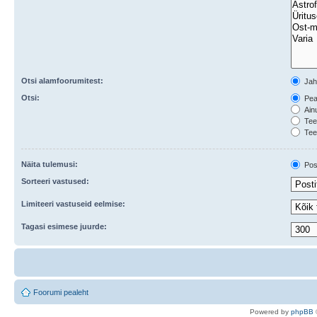
Otsi alamfoorumitest:
Ja
Otsi:
Peal
Ainu
Teem
Tee
Näita tulemusi:
Post
Sorteeri vastused:
Limiteeri vastuseid eelmise:
Tagasi esimese juurde:
Foorumi pealeht
Po
we
red b
y
p
hpB
B