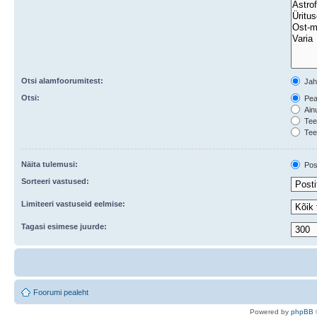
Otsi alamfoorumitest:
Ja
Otsi:
Peal
Ainu
Teem
Tee
Näita tulemusi:
Post
Sorteeri vastused:
Limiteeri vastuseid eelmise:
Tagasi esimese juurde:
Foorumi pealeht
Po
we
red b
y
p
hpB
B