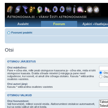
Avaleht
Foorum
Ajakiri «Vaatleja»
Foorumi pealeht
Otsi
OTSINGU JÄRJESTUS
Otsi märksõnu:
Pane
+
sõna ette, mille peab otsingusse kaasama ja
-
sõna ette, mida ei tohi
Otsi
otsingusse kaasata. Eralda sõnade nimekiri
|
märgiga ja pane need
sulgudesse, kui soovid, et ainult ühe sõnaga otsitaks. Kasuta * wildcardina
Otsi
osalistes vastetes.
Otsi autori järgi:
Kasuta * wildcardina osalistes vastetes
OTSINGU VALIKUD
Otsi foorumitest:
Vali foorumi(id), millest soovid otsida. Alafoorumitest otsitakse automaatselt,
kui sa seda valikut siin all ei keela.