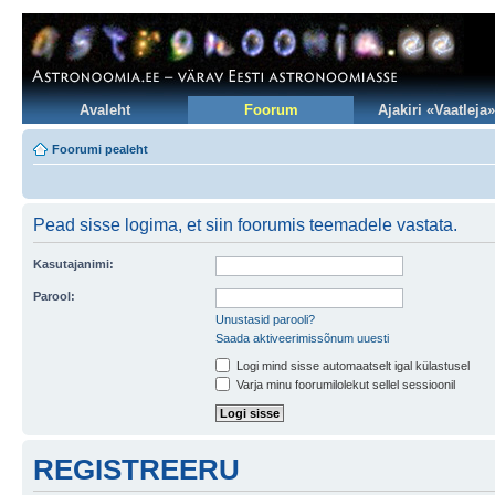
Avaleht
Foorum
Ajakiri «Vaatleja»
Foorumi pealeht
Pead sisse logima, et siin foorumis teemadele vastata.
Kasutajanimi:
Parool:
Unustasid parooli?
Saada aktiveerimissõnum uuesti
Logi mind sisse automaatselt igal külastusel
Varja minu foorumilolekut sellel sessioonil
REGISTREERU