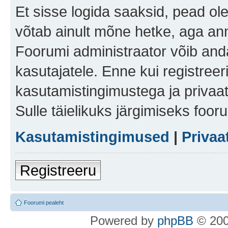
Et sisse logida saaksid, pead ol
võtab ainult mõne hetke, aga ann
Foorumi administraator võib anda 
kasutajatele. Enne kui registreer
kasutamistingimustega ja privaa
Sulle täielikuks järgimiseks foor
Kasutamistingimused
|
Privaa
Registreeru
Foorumi pealeht
Po
we
red b
y
p
hpB
B
© 200