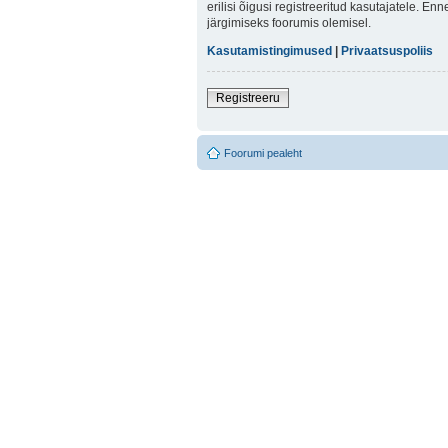
erilisi õigusi registreeritud kasutajatele. E
järgimiseks foorumis olemisel.
Kasutamistingimused
|
Privaatsuspoliis
Registreeru
Foorumi pealeht