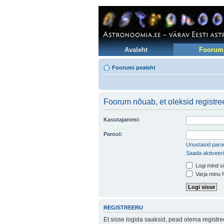
Avaleht
Foorum
Foorumi pealeht
Foorum nõuab, et oleksid registreer
Kasutajanimi:
Parool:
Unustasid paroo
Saada aktiveer
Logi mind si
Varja minu f
REGISTREERU
Et sisse logida saaksid, pead olema registr