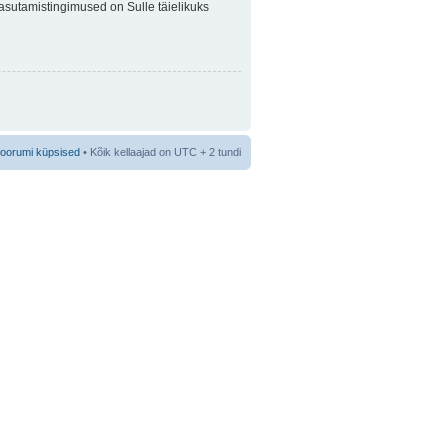
 Kasutamistingimused on Sulle täielikuks
foorumi küpsised
• Kõik kellaajad on UTC + 2 tundi