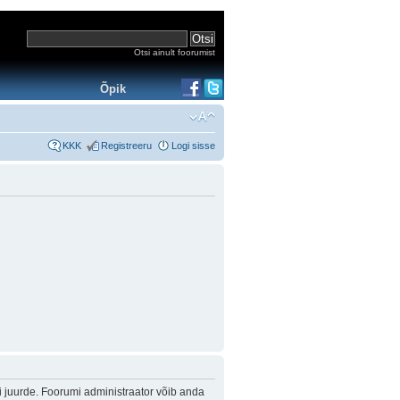
Otsi ainult foorumist
Õpik
KKK
Registreeru
Logi sisse
i juurde. Foorumi administraator võib anda