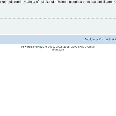
nne kui registreerid, vaata ja nõustu kasutamistingimustega ja privaatsuspoliitikaga.
Juhtkond
•
Kustuta kõik 
Po
we
red b
y
p
hpB
B
© 2000, 2002, 2005, 2007 ph
pBB Group
phpbb.ee