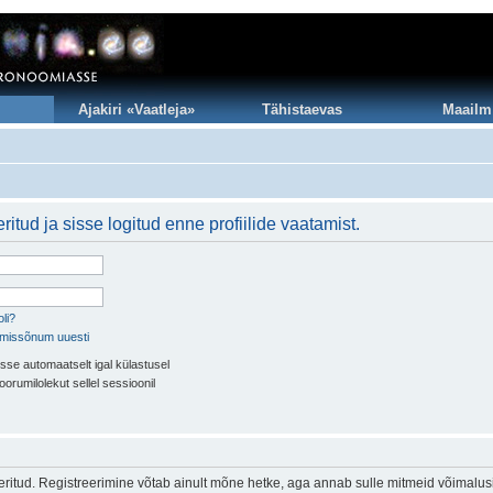
Ajakiri «Vaatleja»
Tähistaevas
Maailm
itud ja sisse logitud enne profiilide vaatamist.
li?
imissõnum uuesti
sse automaatselt igal külastusel
oorumilolekut sellel sessioonil
eeritud. Registreerimine võtab ainult mõne hetke, aga annab sulle mitmeid võimalus