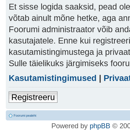
Et sisse logida saaksid, pead ol
võtab ainult mõne hetke, aga ann
Foorumi administraator võib anda 
kasutajatele. Enne kui registreer
kasutamistingimustega ja privaa
Sulle täielikuks järgimiseks foor
Kasutamistingimused
|
Privaa
Registreeru
Foorumi pealeht
Po
we
red b
y
p
hpB
B
© 200