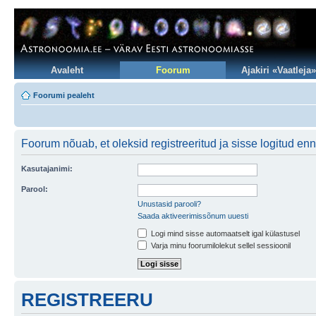
Avaleht
Foorum
Ajakiri «Vaatleja»
Foorumi pealeht
Foorum nõuab, et oleksid registreeritud ja sisse logitud en
Kasutajanimi:
Parool:
Unustasid parooli?
Saada aktiveerimissõnum uuesti
Logi mind sisse automaatselt igal külastusel
Varja minu foorumilolekut sellel sessioonil
REGISTREERU