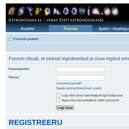
Avaleht
Foorum
Ajakiri «Vaatleja»
Foorumi pealeht
Foorum nõuab, et oleksid registreeritud ja sisse logitud en
Kasutajanimi:
Parool:
Unustasid parooli?
Saada aktiveerimissõnum uuesti
Logi mind sisse automaatselt igal külastusel
Varja minu foorumilolekut sellel sessioonil
REGISTREERU