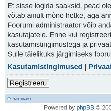
Et sisse logida saaksid, pead ol
võtab ainult mõne hetke, aga ann
Foorumi administraator võib anda 
kasutajatele. Enne kui registreer
kasutamistingimustega ja privaa
Sulle täielikuks järgimiseks foor
Kasutamistingimused
|
Privaa
Registreeru
Foorumi pealeht
Po
we
red b
y
p
hpB
B
© 200