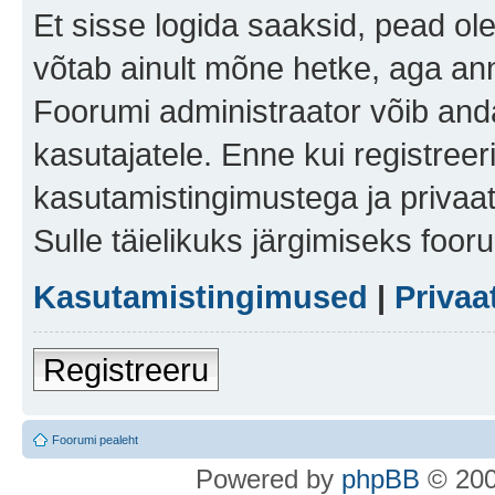
Et sisse logida saaksid, pead ol
võtab ainult mõne hetke, aga ann
Foorumi administraator võib anda 
kasutajatele. Enne kui registreer
kasutamistingimustega ja privaa
Sulle täielikuks järgimiseks foor
Kasutamistingimused
|
Privaa
Registreeru
Foorumi pealeht
Po
we
red b
y
p
hpB
B
© 200