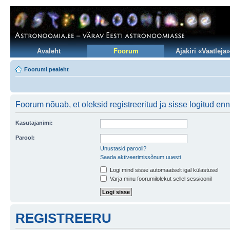
Avaleht
Foorum
Ajakiri «Vaatleja»
Foorumi pealeht
Foorum nõuab, et oleksid registreeritud ja sisse logitud en
Kasutajanimi:
Parool:
Unustasid parooli?
Saada aktiveerimissõnum uuesti
Logi mind sisse automaatselt igal külastusel
Varja minu foorumilolekut sellel sessioonil
REGISTREERU