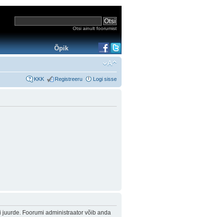
Otsi ainult foorumist
Õpik
KKK
Registreeru
Logi sisse
i juurde. Foorumi administraator võib anda