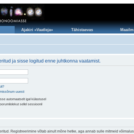
Ajakiri «Vaatleja»
Tähistaevas
Maailm
ritud ja sisse logitud enne juhtkonna vaatamist.
li?
imissõnum uuesti
sse automaatselt igal külastusel
oorumilolekut sellel sessioonil
eeritud. Registreerimine võtab ainult mõne hetke, aga annab sulle mitmeid võimalus