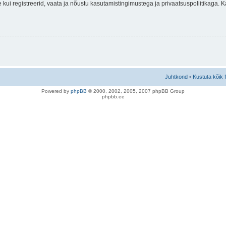
nne kui registreerid, vaata ja nõustu kasutamistingimustega ja privaatsuspoliitikaga.
Juhtkond
•
Kustuta kõik 
Po
we
red b
y
p
hpB
B
© 2000, 2002, 2005, 2007 ph
pBB Group
phpbb.ee