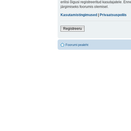
erilisi õigusi registreeritud kasutajatele. E
järgimiseks foorumis olemisel.
Kasutamistingimused
|
Privaatsuspoliis
Registreeru
Foorumi pealeht