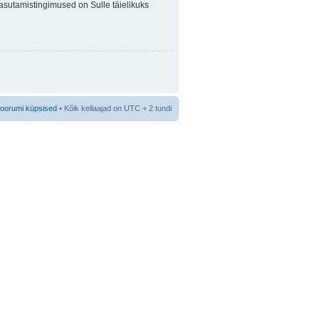
 Kasutamistingimused on Sulle täielikuks
foorumi küpsised
• Kõik kellaajad on UTC + 2 tundi