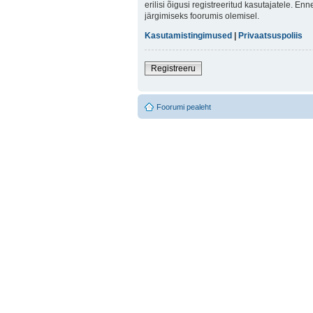
erilisi õigusi registreeritud kasutajatele. E
järgimiseks foorumis olemisel.
Kasutamistingimused
|
Privaatsuspoliis
Registreeru
Foorumi pealeht