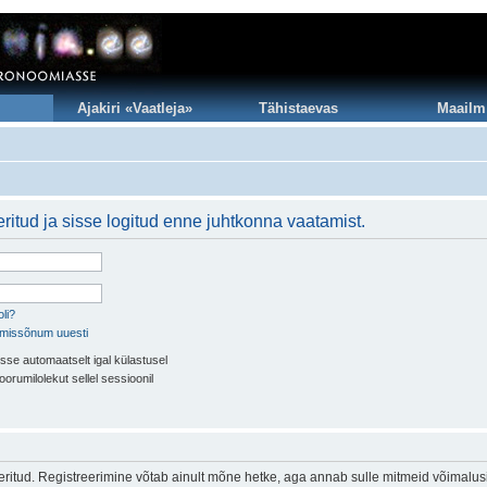
Ajakiri «Vaatleja»
Tähistaevas
Maailm
ritud ja sisse logitud enne juhtkonna vaatamist.
li?
imissõnum uuesti
sse automaatselt igal külastusel
oorumilolekut sellel sessioonil
eeritud. Registreerimine võtab ainult mõne hetke, aga annab sulle mitmeid võimalus