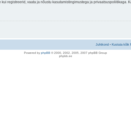
nne kui registreerid, vaata ja nõustu kasutamistingimustega ja privaatsuspoliitikaga.
Juhtkond
•
Kustuta kõik 
Po
we
red b
y
p
hpB
B
© 2000, 2002, 2005, 2007 ph
pBB Group
phpbb.ee