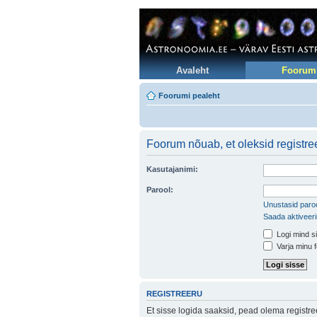
Avaleht
Foorum
Foorumi pealeht
Foorum nõuab, et oleksid registree
Kasutajanimi:
Parool:
Unustasid paroo
Saada aktiveer
Logi mind si
Varja minu f
REGISTREERU
Et sisse logida saaksid, pead olema registr