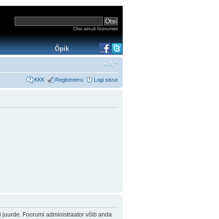
Otsi ainult foorumist
Õpik
KKK
Registreeru
Logi sisse
i juurde. Foorumi administraator võib anda