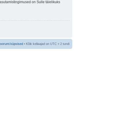
 Kasutamistingimused on Sulle täielikuks
foorumi küpsised
• Kõik kellaajad on UTC + 2 tundi