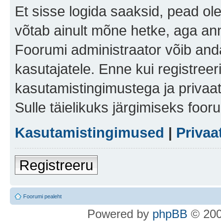
Et sisse logida saaksid, pead ol
võtab ainult mõne hetke, aga ann
Foorumi administraator võib anda 
kasutajatele. Enne kui registreer
kasutamistingimustega ja privaa
Sulle täielikuks järgimiseks foor
Kasutamistingimused
|
Privaa
Registreeru
Foorumi pealeht
Po
we
red b
y
p
hpB
B
© 200