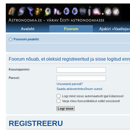
Avaleht
Foorum
Ajakiri «Vaatleja»
Foorumi pealeht
Foorum nõuab, et oleksid registreeritud ja sisse logitud en
Kasutajanimi:
Parool:
Unustasid parooli?
Saada aktiveerimissõnum uuesti
Logi mind sisse automaatselt igal külastusel
Varja minu foorumilolekut sellel sessioonil
REGISTREERU