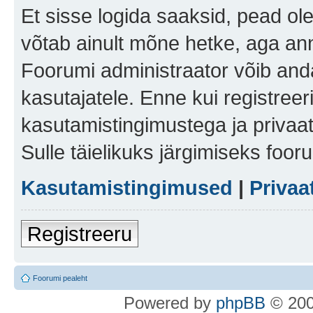
Et sisse logida saaksid, pead ol
võtab ainult mõne hetke, aga ann
Foorumi administraator võib anda 
kasutajatele. Enne kui registreer
kasutamistingimustega ja privaa
Sulle täielikuks järgimiseks foor
Kasutamistingimused
|
Privaa
Registreeru
Foorumi pealeht
Po
we
red b
y
p
hpB
B
© 200