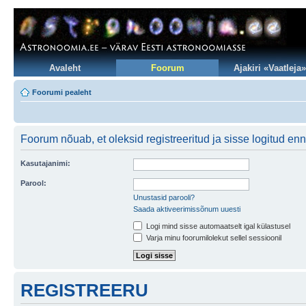
Avaleht
Foorum
Ajakiri «Vaatleja»
Foorumi pealeht
Foorum nõuab, et oleksid registreeritud ja sisse logitud en
Kasutajanimi:
Parool:
Unustasid parooli?
Saada aktiveerimissõnum uuesti
Logi mind sisse automaatselt igal külastusel
Varja minu foorumilolekut sellel sessioonil
REGISTREERU