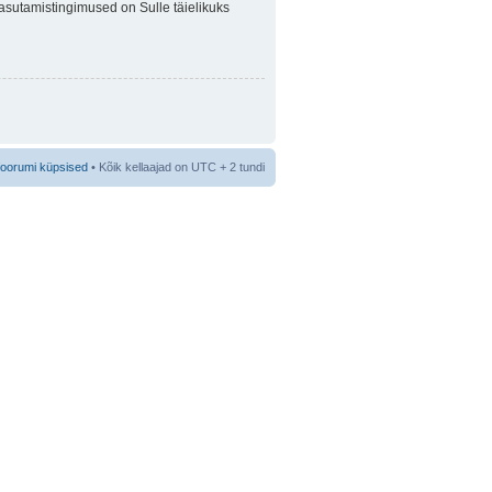
 Kasutamistingimused on Sulle täielikuks
foorumi küpsised
• Kõik kellaajad on UTC + 2 tundi