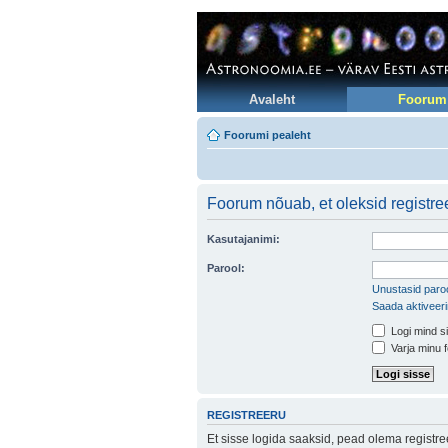
Avaleht
Foorum
Foorumi pealeht
Foorum nõuab, et oleksid registree
Kasutajanimi:
Parool:
Unustasid paroo
Saada aktiveer
Logi mind si
Varja minu f
REGISTREERU
Et sisse logida saaksid, pead olema registr