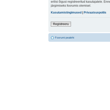
erilisi õigusi registreeritud kasutajatele. E
järgimiseks foorumis olemisel.
Kasutamistingimused
|
Privaatsuspoliis
Registreeru
Foorumi pealeht