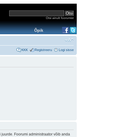
Otsi ainult foorumist
Õpik
KKK
Registreeru
Logi sisse
i juurde. Foorumi administraator võib anda