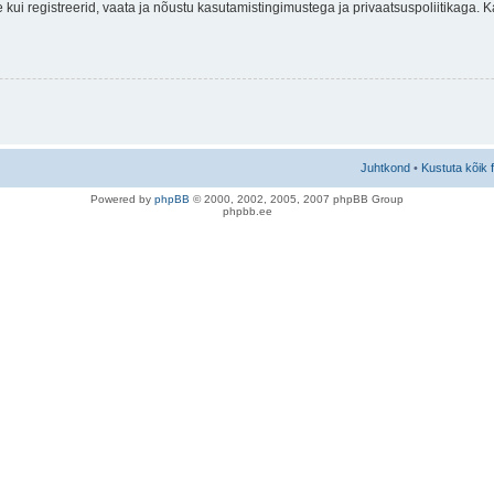
nne kui registreerid, vaata ja nõustu kasutamistingimustega ja privaatsuspoliitikaga.
Juhtkond
•
Kustuta kõik 
Po
we
red b
y
p
hpB
B
© 2000, 2002, 2005, 2007 ph
pBB Group
phpbb.ee