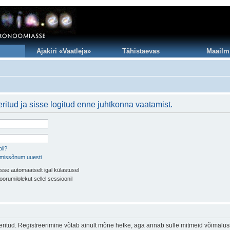
Ajakiri «Vaatleja»
Tähistaevas
Maailm
ritud ja sisse logitud enne juhtkonna vaatamist.
li?
imissõnum uuesti
sse automaatselt igal külastusel
oorumilolekut sellel sessioonil
eeritud. Registreerimine võtab ainult mõne hetke, aga annab sulle mitmeid võimalus