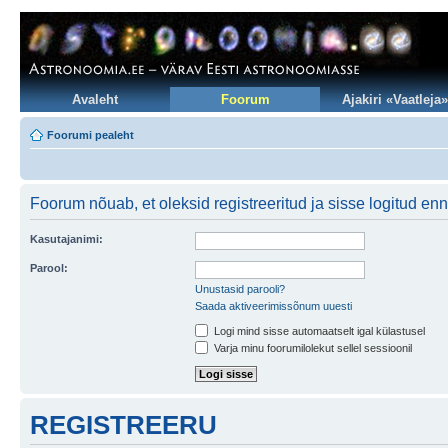
Avaleht
Foorum
Ajakiri «Vaatleja»
Foorumi pealeht
Foorum nõuab, et oleksid registreeritud ja sisse logitud en
Kasutajanimi:
Parool:
Unustasid parooli?
Saada aktiveerimissõnum uuesti
Logi mind sisse automaatselt igal külastusel
Varja minu foorumilolekut sellel sessioonil
REGISTREERU