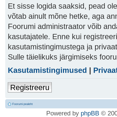
Et sisse logida saaksid, pead ol
võtab ainult mõne hetke, aga ann
Foorumi administraator võib anda 
kasutajatele. Enne kui registreer
kasutamistingimustega ja privaa
Sulle täielikuks järgimiseks foor
Kasutamistingimused
|
Privaa
Registreeru
Foorumi pealeht
Po
we
red b
y
p
hpB
B
© 200