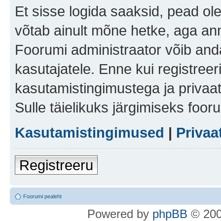
Et sisse logida saaksid, pead ol
võtab ainult mõne hetke, aga ann
Foorumi administraator võib anda 
kasutajatele. Enne kui registreer
kasutamistingimustega ja privaa
Sulle täielikuks järgimiseks foor
Kasutamistingimused
|
Privaa
Registreeru
Foorumi pealeht
Po
we
red b
y
p
hpB
B
© 200