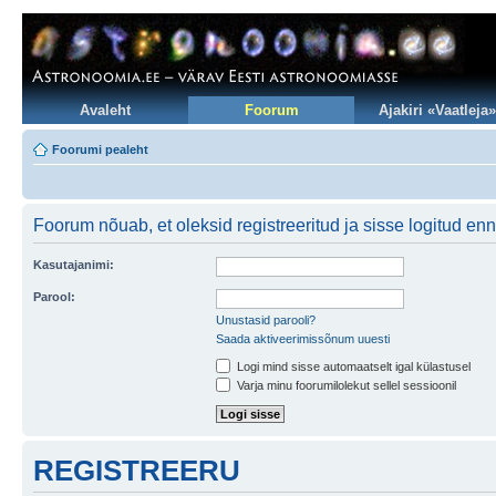
Avaleht
Foorum
Ajakiri «Vaatleja»
Foorumi pealeht
Foorum nõuab, et oleksid registreeritud ja sisse logitud en
Kasutajanimi:
Parool:
Unustasid parooli?
Saada aktiveerimissõnum uuesti
Logi mind sisse automaatselt igal külastusel
Varja minu foorumilolekut sellel sessioonil
REGISTREERU