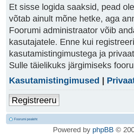
Et sisse logida saaksid, pead ol
võtab ainult mõne hetke, aga ann
Foorumi administraator võib anda 
kasutajatele. Enne kui registreer
kasutamistingimustega ja privaa
Sulle täielikuks järgimiseks foor
Kasutamistingimused
|
Privaa
Registreeru
Foorumi pealeht
Po
we
red b
y
p
hpB
B
© 200