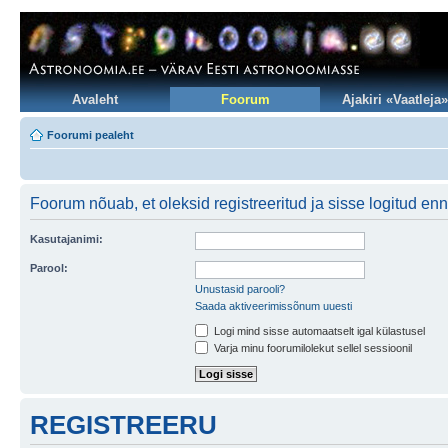
Avaleht
Foorum
Ajakiri «Vaatleja»
Foorumi pealeht
Foorum nõuab, et oleksid registreeritud ja sisse logitud en
Kasutajanimi:
Parool:
Unustasid parooli?
Saada aktiveerimissõnum uuesti
Logi mind sisse automaatselt igal külastusel
Varja minu foorumilolekut sellel sessioonil
REGISTREERU